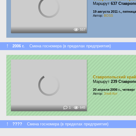
Маршрут
637 Ставроп
19 августа 2011 г., пятниц
Автор:
BOSS
557
↑
2006 г.
Смена госномера (в пределах предприятия)
Ставропольский край
Маршрут
239 Ставроп
20 апреля 2006 г., четверг
Автор:
Злой Кот
1
645
↑
????
Смена госномера (в пределах предприятия)