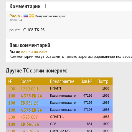
Комментарии
·
1
Paolo
·
Ставропольский край
Фото: 24
ранее - С 108 ТК 26
Ваш комментарий
Вы не
вошли на сайт
.
Комментарии могут оставлять только зарегистрированные пользов
Другие ТС с этим номером:
№
Гос.№
Предприятие
Зав.№
Постр.
108
7219 ССН
НПАТП
1986
108
А 375 ЕК 26
Кавминводыавто
47196
1986
108
ЕВ 551 26
Кавминводыавто
47196
1986
108
А 375 ЕК 26
Кавминводыавто
47196
1986
108
4323 ССУ
СПАТП-1
1987
108
СК 566 26
СРА
851
1990
108
СА 226 26
СМУП АК №2
851
1990