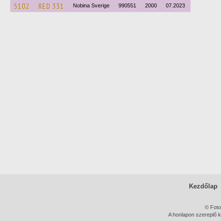
5102
RED 331
Nobina Sverige
990551
2000
07.2023
Kezdőlap
© Foto
A honlapon szereplő k