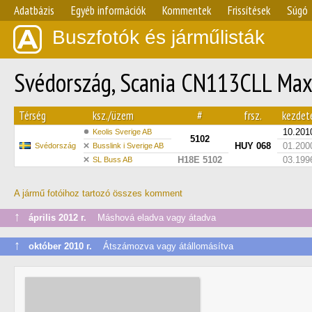
Adatbázis
Egyéb információk
Kommentek
Frissítések
Súgó
Buszfotók és járműlisták
Svédország, Scania CN113CLL Max
Térség
ksz./üzem
#
frsz.
kezdet
10.201
Keolis Sverige AB
5102
HUY 068
01.200
Svédország
Busslink i Sverige AB
H18E 5102
03.199
SL Buss AB
A jármű fotóihoz tartozó összes komment
↑
április 2012 г.
Máshová eladva vagy átadva
↑
október 2010 г.
Átszámozva vagy átállomásítva