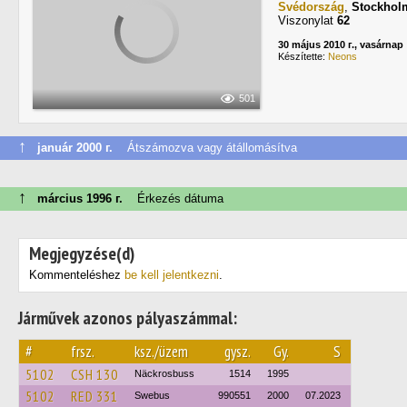
Svédország
,
Stockhol
Viszonylat
62
30 május 2010 г., vasárnap
Készítette:
Neons
501
↑
január 2000 г.
Átszámozva vagy átállomásítva
↑
március 1996 г.
Érkezés dátuma
Megjegyzése(d)
Kommenteléshez
be kell jelentkezni
.
Járművek azonos pályaszámmal:
#
frsz.
ksz./üzem
gysz.
Gy.
S
5102
CSH 130
Näckrosbuss
1514
1995
5102
RED 331
Swebus
990551
2000
07.2023