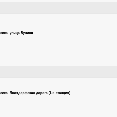
есса
,
улица Бунина
есса
,
Люстдорфская дорога (1-я станция)