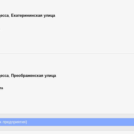
есса
,
Екатерининская улица
есса
,
Преображенская улица
та
 предприятия)