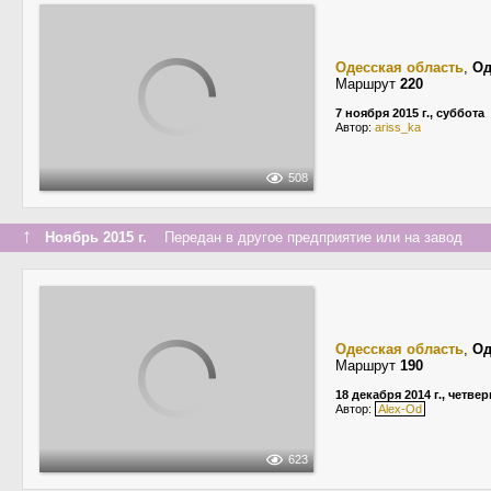
Одесская область
,
Од
Маршрут
220
7 ноября 2015 г., суббота
Автор:
ariss_ka
508
↑
Ноябрь 2015 г.
Передан в другое предприятие или на завод
Одесская область
,
Од
Маршрут
190
18 декабря 2014 г., четвер
Автор:
Alex-Od
623