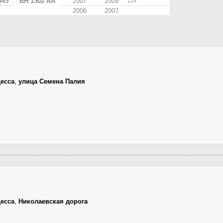
645
BH 1502 AA
2007
2009
214
2006
2007
есса
,
улица Семена Палия
к
есса
,
Николаевская дорога