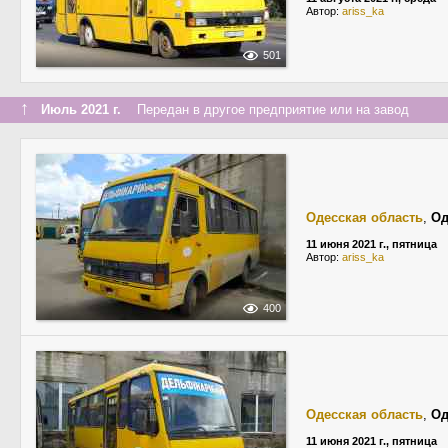
Автор:
ariss_ka
501
↑
Июль 2021 г.
Передан в другое предприятие или на завод
Одесская область
,
Од
11 июня 2021 г., пятница
Автор:
ariss_ka
400
Одесская область
,
Од
11 июня 2021 г., пятница