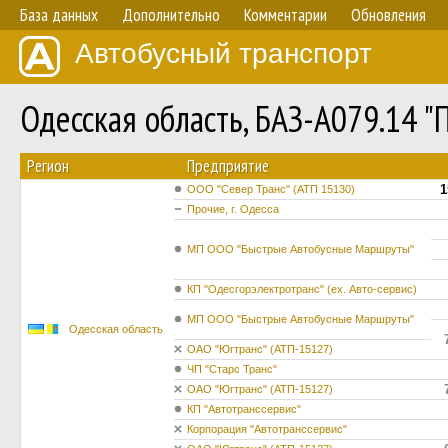
База данных
Дополнительно
Комментарии
Обновления
Автобусный транспорт
Одесская область, БАЗ-А079.14 
Регион
Предприятие
1
ООО "Север Транс" (АТП 15130)
Прочие, г. Одесса
МП ООО "Быстрые Автобусные Маршруты"
КП "Одесгорэлектротранс" (ех. Авто-сервис)
МП ООО "Быстрые Автобусные Маршруты"
Одесская область
ОАО "Югтранс" (АТП-15127)
ЧП "Старс Транс"
ОАО "Югтранс" (АТП-15127)
КП "Автотранссервис"
Корпорация "Автотранссервис"