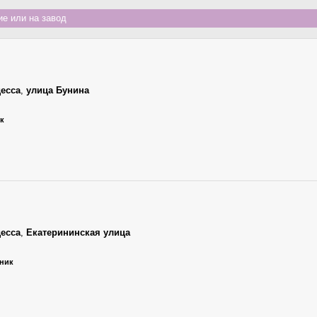
е или на завод
есса
,
улица Бунина
ик
есса
,
Екатерининская улица
ьник