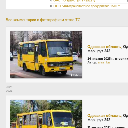
ОАО "Югтранс" (АТП-15127)
ООО "Автотранспортное предприятие 15107"
Все комментарии к фотографиям этого ТС
Одесская область
,
Од
Маршрут
242
14 января 2025 г., вторни
Автор:
ariss_ka
370
2025
2021
Одесская область
,
Од
Маршрут
242
11 августа 2021 г., среда