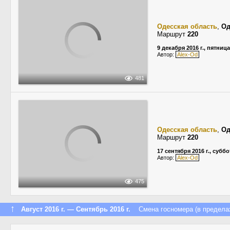
Одесская область
,
Од
Маршрут
220
9 декабря 2016 г., пятница
Автор:
Alex-Od
481
Одесская область
,
Од
Маршрут
220
17 сентября 2016 г., суббо
Автор:
Alex-Od
475
↑
Август 2016 г. — Сентябрь 2016 г.
Смена госномера (в пределах