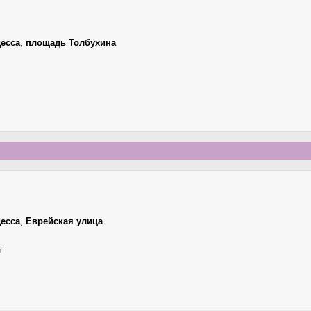
есса
,
площадь Толбухина
есса
,
Еврейская улица
г