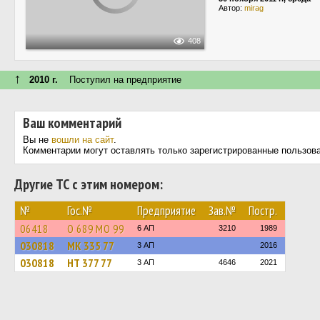
Автор:
mirag
408
↑
2010 г.
Поступил на предприятие
Ваш комментарий
Вы не
вошли на сайт
.
Комментарии могут оставлять только зарегистрированные пользов
Другие ТС с этим номером:
№
Гос.№
Предприятие
Зав.№
Постр.
06418
О 689 МО 99
6 АП
3210
1989
030818
МК 335 77
3 АП
2016
030818
НТ 377 77
3 АП
4646
2021