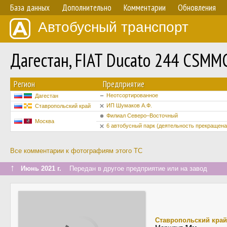
База данных
Дополнительно
Комментарии
Обновления
Автобусный транспорт
Дагестан, FIAT Ducato 244 CSMM
Регион
Предприятие
Неотсортированное
Дагестан
ИП Шумаков А.Ф.
Ставропольский край
Филиал Северо–Восточный
Москва
6 автобусный парк (деятельность прекращена
Все комментарии к фотографиям этого ТС
↑
Июнь 2021 г.
Передан в другое предприятие или на завод
Ставропольский край