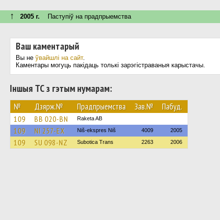
↑
2005 г.
Паступiў на прадпрыемства
Ваш каментарый
Вы не
ўвайшлі на сайт
.
Каментары могуць пакідаць толькі зарэгістраваныя карыстачы.
Іншыя ТС з гэтым нумарам:
№
Дзярж.№
Прадпрыемства
Зав.№
Пабуд.
109
BB 020-BN
Raketa AB
109
NI 257-EX
Niš-ekspres Niš
4009
2005
109
SU 098-NZ
Subotica Trans
2263
2006