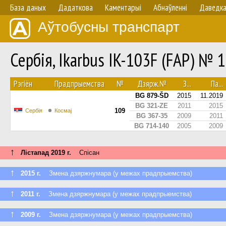
База даных
Дадаткова
Каментарыі
Абнаўленнi
Даведк
Аўтобусны транспарт
Сербія, Ikarbus IK-103F (FAP) № 
Рэгіён
Прадпрыемства
№
Дзярж.№
З...
Па...
BG 879-ŠD
2015
11.2019
BG 321-ZE
2011
2015
109
Сербія
Космај
BG 367-35
2009
2011
BG 714-140
2005
2009
↑
Лістапад 2019 г.
Спісан
↑
2015 г.
Змена дзяржнумара (у межах прадпрыемства)
↑
2011 г.
Змена дзяржнумара (у межах прадпрыемства)
↑
2009 г.
Змена дзяржнумара (у межах прадпрыемства)