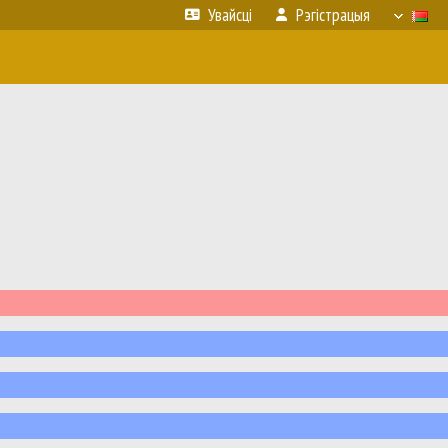
Увайсці
Рэгістрацыя