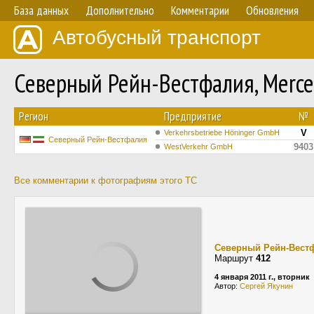
База данных
Дополнительно
Комментарии
Обновления
Автобусный транспорт
Северный Рейн-Вестфалия, Merc
Регион
Предприятие
№
V
Verkehrsbetriebe Höninger GmbH
Северный Рейн-Вестфалия
9403
WestVerkehr GmbH
Все комментарии к фотографиям этого ТС
Северный Рейн-Вест
Маршрут
412
4 января 2011 г., вторник
Автор:
Сергей Якунин