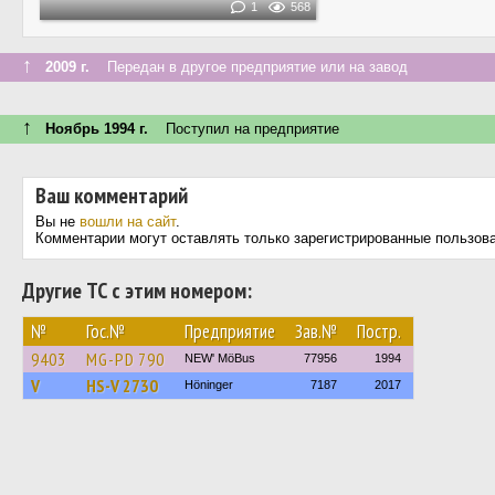
1
568
↑
2009 г.
Передан в другое предприятие или на завод
↑
Ноябрь 1994 г.
Поступил на предприятие
Ваш комментарий
Вы не
вошли на сайт
.
Комментарии могут оставлять только зарегистрированные пользов
Другие ТС с этим номером:
№
Гос.№
Предприятие
Зав.№
Постр.
9403
MG-PD 790
NEW' MöBus
77956
1994
V
HS-V 2730
Höninger
7187
2017