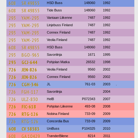
608
SR 49855
HSD Buss
148060
1992
608
SR 49855
Tide Buss
148060
1992
293
YAM-293
Vantaan Liikenne
7487
1992
293
YAM-293
Linjebuss Finland
7487
1992
293
YAM-293
Connex Finland
7487
1992
293
YAM-293
Veolia Finland
7487
1992
608
SR 49855
HSD Buss
148060
1992
293
BGO-965
Savonlinja
1671
1995
293
GCJ-644
Pohjolan Matka
26532
1998
726
JEN-826
Veolia Finland
9560
2002
726
JEN-826
Connex Finland
9560
2002
726
CGH-346
JL
761-03
2003
.
726
FGH-117
Savonlinja
2004
726
ULZ-830
HelB
P072343
2007
726
FIC-618
Pohjolan Liikenne
493-08
2008
726
RTG-126
Nobina Finland
733-09
2009
726
RTG-126
Concordia Bus
733-09
2009
608
CV 58583
UniBuss
P104325
2010
608
GA 10429
TrønderBilene
8214
2011