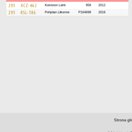
293
XCZ-462
Koiviston Lahti
958
2012
293
RSL-386
Pohjolan Liikenne
P164698
2016
Strona g