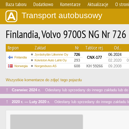
Baza taboru
Dodatkowo
Komentarze
Aktualizacje
O stron
Transport autobusowy
Finlandia, Volvo 9700S NG Nr 726
Region
Zakład
Nr
Tablice rej.
Od...
726
06.2024
Jyväskylän Liikenne Oy
CNX-177
Finlandia
293
02.2020
0
Koiviston Auto Lahti Oy
608
KH 59266
09.2008
Norwegia
Norgesbuss AS
Wszystkie komentarze do zdjęć tego pojazdu
↑
Czerwiec 2024 r.
Odesłany lub sprzedany do innego zakładu lub do
↑
2020 r. — Luty 2020 r.
Odesłany lub sprzedany do innego zakładu l