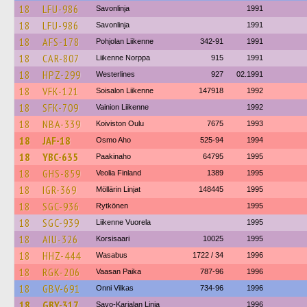
18
LFU-986
Savonlinja
1991
18
LFU-986
Savonlinja
1991
18
AFS-178
Pohjolan Liikenne
342-91
1991
18
CAR-807
Liikenne Norppa
915
1991
18
HPZ-299
Westerlines
927
02.1991
18
VFK-121
Soisalon Liikenne
147918
1992
18
SFK-709
Vainion Liikenne
1992
18
NBA-339
Koiviston Oulu
7675
1993
18
JAF-18
Osmo Aho
525-94
1994
18
YBC-635
Paakinaho
64795
1995
18
GHS-859
Veolia Finland
1389
1995
18
IGR-369
Möllärin Linjat
148445
1995
18
SGC-936
Rytkönen
1995
18
SGC-939
Liikenne Vuorela
1995
18
AIU-326
Korsisaari
10025
1995
18
HHZ-444
Wasabus
1722 / 34
1996
18
RGK-206
Vaasan Paika
787-96
1996
18
GBV-691
Onni Vilkas
734-96
1996
18
GBY-317
Savo-Karjalan Linja
1996