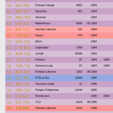
18
ASA-591
Разные города
5802
1983
18
MEB-937
Saresma
901
1983
18
MEO-918
Vesanen
1983
18
LHO-527
MatkaPeura
5805
05.1983
18
BXF-171
Härmän Liikenne
102
1984
18
HSM-818
Paunu
978
1984
18
KHP-118
Mörö
1984
18
UTN-818
Linjamatka
1056
1984
18
RKM-318
Jyrkilä
30008
1984
18
TUP-718
Förbom
87
1984
1999
18
TUP-718
Someron Linja
87
1984
1999
18
RKH-928
Pyhtään Liikenne
1002
08.1984
18
UTC-991
ETELA-SLL
11684
1985
18
XJN-718
Tourusen Linjat
31
1985
18
ONB-218
Pohjois-Pohjanmaa
11644
1985
18
UCX-618
Henriksson
1985
2005
18
KLS-719
TLO
6224
08.1985
18
TFB-998
Pekolan Liikenne
2016
1986