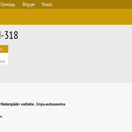
Помощь
Форум
Поиск
N-318
о...
004
,
Hatanpään valtatie
,
linja-autoasema
ье