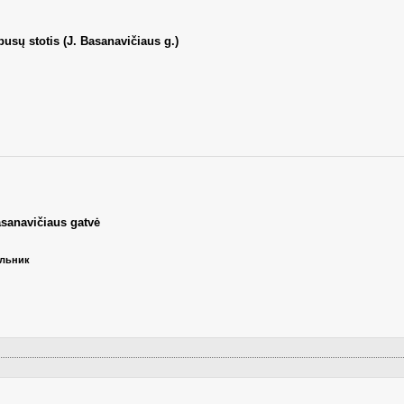
busų stotis (J. Basanavičiaus g.)
asanavičiaus gatvė
ельник