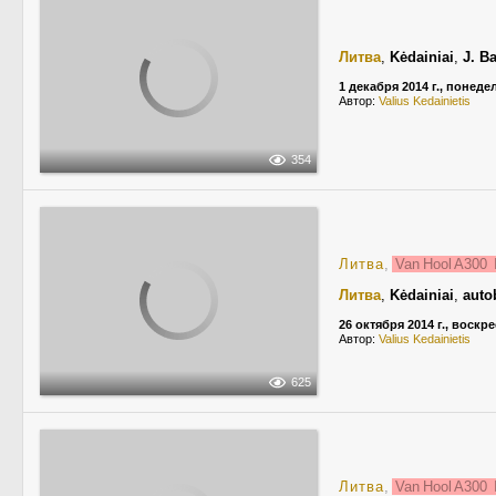
Литва
,
Kėdainiai
,
J. B
1 декабря 2014 г., понед
Автор:
Valius Kedainietis
354
Литва
,
Van Hool A300
Литва
,
Kėdainiai
,
auto
26 октября 2014 г., воскр
Автор:
Valius Kedainietis
625
Литва
,
Van Hool A300