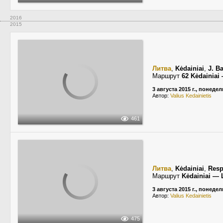
2016
2015
Литва
,
Kėdainiai
,
J. B
Маршрут
62 Kėdainiai
3 августа 2015 г., понеде
Автор:
Valius Kedainietis
461
Литва
,
Kėdainiai
,
Resp
Маршрут
Kėdainiai —
3 августа 2015 г., понеде
Автор:
Valius Kedainietis
475