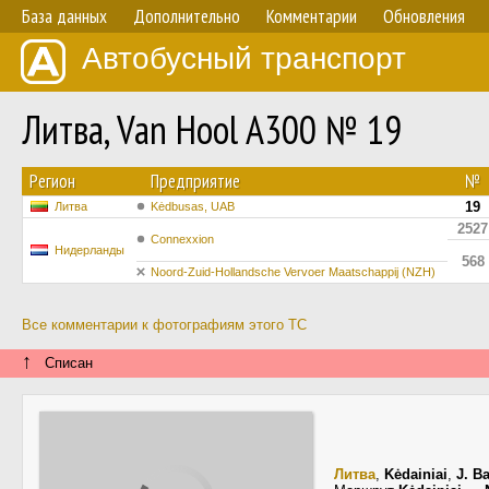
База данных
Дополнительно
Комментарии
Обновления
Автобусный транспорт
Литва, Van Hool A300 № 19
Регион
Предприятие
№
19
Литва
Kėdbusas, UAB
2527
Connexxion
Нидерланды
568
Noord-Zuid-Hollandsche Vervoer Maatschappij (NZH)
Все комментарии к фотографиям этого ТС
↑
Списан
Литва
,
Kėdainiai
,
J. B