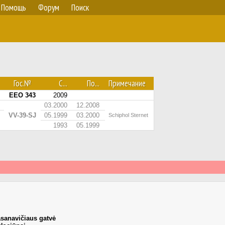
Помощь
Форум
Поиск
Гос.№
С...
По...
Примечание
EEO 343
2009
03.2000
12.2008
VV-39-SJ
05.1999
03.2000
Schiphol Sternet
1993
05.1999
asanavičiaus gatvė