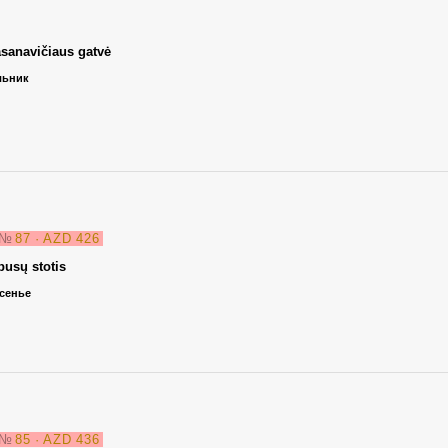
asanavičiaus gatvė
ельник
№
87 · AZD 426
busų stotis
есенье
№
85 · AZD 436