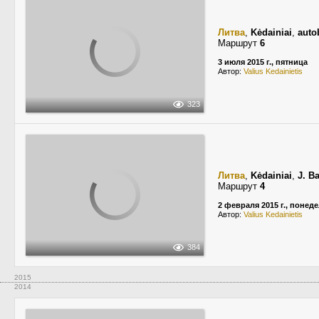
Литва
,
Kėdainiai
,
auto
Маршрут
6
3 июля 2015 г., пятница
Автор:
Valius Kedainietis
323
Литва
,
Kėdainiai
,
J. B
Маршрут
4
2 февраля 2015 г., понед
Автор:
Valius Kedainietis
384
2015
2014