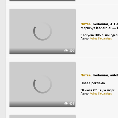
Литва
,
Kėdainiai
,
J. B
Маршрут
Kėdainiai —
3 августа 2015 г., понеде
Автор:
Valius Kedainietis
390
Литва
,
Kėdainiai
,
auto
Новая реклама
30 июля 2015 г., четверг
Автор:
Valius Kedainietis
403