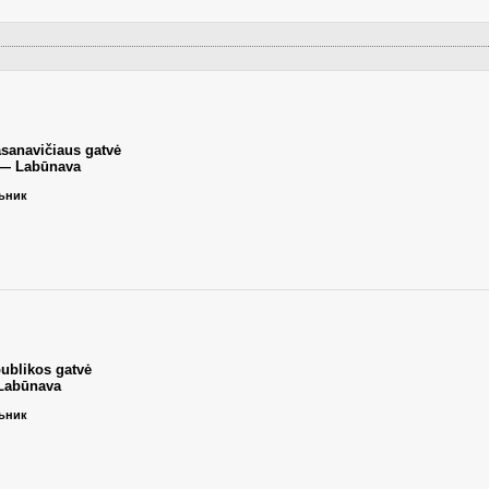
asanavičiaus gatvė
 — Labūnava
льник
ublikos gatvė
 Labūnava
льник