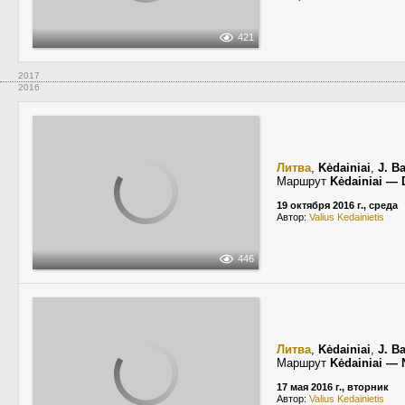
421
2017
2016
Литва
,
Kėdainiai
,
J. B
Маршрут
Kėdainiai — 
19 октября 2016 г., среда
Автор:
Valius Kedainietis
446
Литва
,
Kėdainiai
,
J. B
Маршрут
Kėdainiai —
17 мая 2016 г., вторник
Автор:
Valius Kedainietis