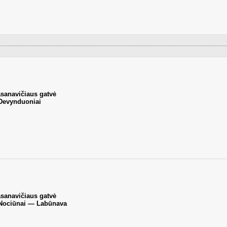
asanavičiaus gatvė
Devynduoniai
asanavičiaus gatvė
 Nociūnai — Labūnava