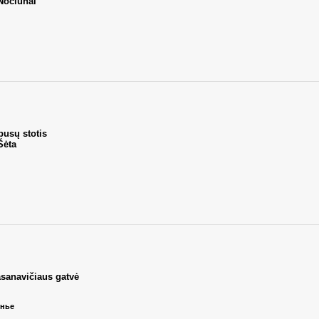
Nociūnai
busų stotis
Šėta
asanavičiaus gatvė
енье