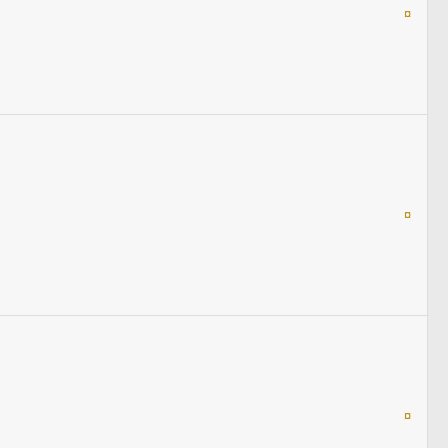
¤
¤
¤