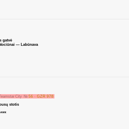
s gatvė
 Nociūnai — Labūnava
 Teamstar City
№
56 · GZR 978
busų stotis
ьник