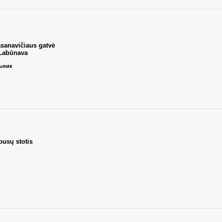
asanavičiaus gatvė
 Labūnava
льник
busų stotis