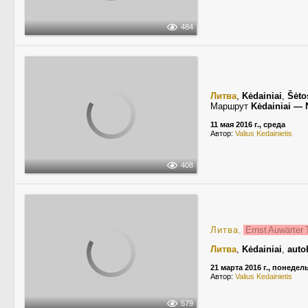
484
Литва
,
Kėdainiai
,
Šėto
Маршрут
Kėdainiai —
11 мая 2016 г., среда
Автор:
Valius Kedainietis
408
Литва
,
Ernst Auwärter
Литва
,
Kėdainiai
,
auto
21 марта 2016 г., понедел
Автор:
Valius Kedainietis
579