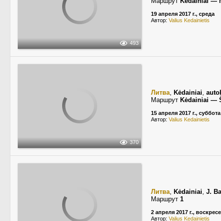
Маршрут
Kėdainiai — 
19 апреля 2017 г., среда
Автор:
Valius Kedainietis
493
Литва
,
Kėdainiai
,
auto
Маршрут
Kėdainiai — 
15 апреля 2017 г., суббота
Автор:
Valius Kedainietis
370
Литва
,
Kėdainiai
,
J. B
Маршрут
1
2 апреля 2017 г., воскрес
Автор:
Valius Kedainietis