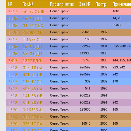
№
Гос.№
Предприятие
Зав.№
Постр.
Примечан
2417
30-52 ОДЩ
Север Транс
166э
1406
1605 ОДЛ
Север Транс
14, 20
1406
03-76 ОДХ
Север Транс
55/68
1520
В 6091 ОТ
Север Транс
75626
1982
2417
Т 1554 ОІ
Север Транс
165
1982
1406
1605 ОДМ
Север Транс
92242
1984
55/56/68/Ко
1406
5590 ОДМ
Север Транс
149335
1986
2417
1897 ОДО
Север Транс
5740
1988
144, 155, 16
1518
015-10 ОА
Север Транс
926592
1989
223, 242
1518
441-41 ОВ
Север Транс
926592
1989
242
2417
133-17 ОВ
Север Транс
339
1989
170
2417
393-75 ОА
Север Транс
541
1990
1518
141-65 ОВ
Север Транс
906219
1991
1518
311-48 ОВ
Север Транс
906219
1991
242
1520
BH 3383 AI
Север Транс
123630
1996
165
1534
010-89 ОА
Север Транс
2000
1520
023-17 ОА
Север Транс
16540
2000
165
1534
217-30 ОВ
Север Транс
2000