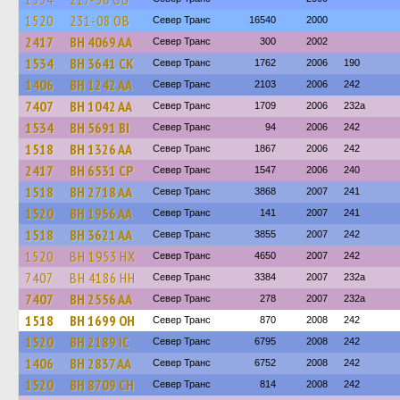
1520
231-08 ОВ
Север Транс
16540
2000
2417
BH 4069 AA
Север Транс
300
2002
1534
BH 3641 CK
Север Транс
1762
2006
190
1406
BH 1242 AA
Север Транс
2103
2006
242
7407
BH 1042 AA
Север Транс
1709
2006
232а
1534
BH 5691 BI
Север Транс
94
2006
242
1518
BH 1326 AA
Север Транс
1867
2006
242
2417
BH 6531 CP
Север Транс
1547
2006
240
1518
BH 2718 AA
Север Транс
3868
2007
241
1520
BH 1956 AA
Север Транс
141
2007
241
1518
BH 3621 AA
Север Транс
3855
2007
242
1520
BH 1953 HX
Север Транс
4650
2007
242
7407
BH 4186 HH
Север Транс
3384
2007
232а
7407
BH 2556 AA
Север Транс
278
2007
232а
1518
BH 1699 OH
Север Транс
870
2008
242
1520
BH 2189 IC
Север Транс
6795
2008
242
1406
BH 2837 AA
Север Транс
6752
2008
242
1520
BH 8709 CH
Север Транс
814
2008
242