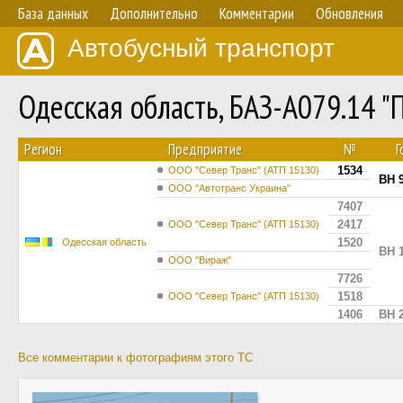
База данных
Дополнительно
Комментарии
Обновления
Автобусный транспорт
Одесская область, БАЗ-А079.14 
Регион
Предприятие
№
Г
1534
ООО "Север Транс" (АТП 15130)
BH 
ООО "Автотранс Украина"
7407
2417
ООО "Север Транс" (АТП 15130)
1520
Одесская область
BH 
ООО "Вираж"
7726
1518
ООО "Север Транс" (АТП 15130)
1406
BH 
Все комментарии к фотографиям этого ТС