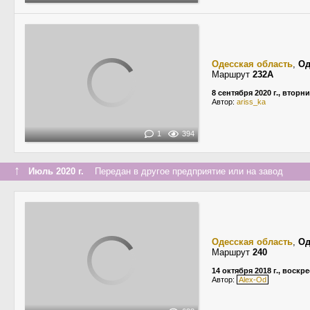
Одесская область
,
Од
Маршрут
232А
8 сентября 2020 г., вторн
Автор:
ariss_ka
1
394
↑
Июль 2020 г.
Передан в другое предприятие или на завод
Одесская область
,
Од
Маршрут
240
14 октября 2018 г., воскр
Автор:
Alex-Od