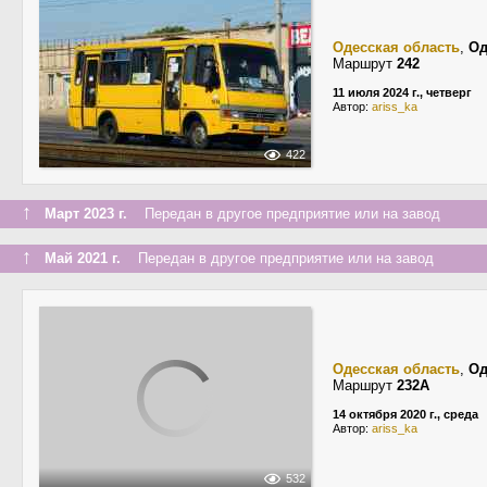
Одесская область
,
Од
Маршрут
242
11 июля 2024 г., четверг
Автор:
ariss_ka
422
↑
Март 2023 г.
Передан в другое предприятие или на завод
↑
Май 2021 г.
Передан в другое предприятие или на завод
Одесская область
,
Од
Маршрут
232А
14 октября 2020 г., среда
Автор:
ariss_ka
532