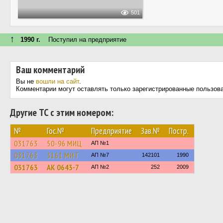
501
↑
1990 г.
Поступил на предприятие
Ваш комментарий
Вы не
вошли на сайт
.
Комментарии могут оставлять только зарегистрированные пользов
Другие ТС с этим номером:
№
Гос.№
Предприятие
Зав.№
Постр.
031763
50-96 МИЦ
АП №1
031763
3161 МИТ
АП №7
142101
1990
031763
АК 0643-7
АП №2
252
2009