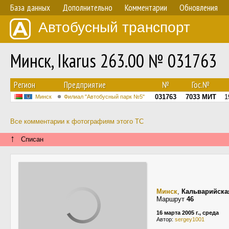
База данных
Дополнительно
Комментарии
Обновления
Автобусный транспорт
Минск, Ikarus 263.00 № 031763
Регион
Предприятие
№
Гос.№
031763
7033 МИТ
1
Минск
Филиал "Автобусный парк №5"
Все комментарии к фотографиям этого ТС
↑
Списан
Минск
,
Кальварийска
Маршрут
46
16 марта 2005 г., среда
Автор:
sergey1001