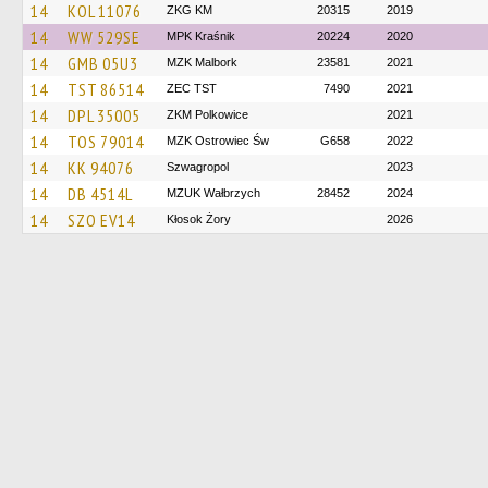
14
KOL 11076
ZKG KM
20315
2019
14
WW 529SE
MPK Kraśnik
20224
2020
14
GMB 05U3
MZK Malbork
23581
2021
14
TST 86514
ZEC TST
7490
2021
14
DPL 35005
ZKM Polkowice
2021
14
TOS 79014
MZK Ostrowiec Św
G658
2022
14
KK 94076
Szwagropol
2023
14
DB 4514L
MZUK Wałbrzych
28452
2024
14
SZO EV14
Kłosok Żory
2026