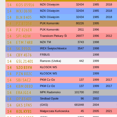
14
KOS 05916
MZK Oświęcim
32434
1985
2018
14
WXJ 0698
MZK Oświęcim
32434
1985
2018
14
BLN 8405
MZK Oświęcim
32434
1985
2018
14
PZ 87058
PUK Komorniki
80226
1995
14
PZ 826ER
PUK Komorniki
2811
1996
14
SPI 40JW
Transkom Piekary Śl
26977
1996
2012
14
ETM 74R8
MZK TM
3743
1998
14
SK 3950L
IREX Świętochłowice
3547
1998
14
CBY 4S76
FRBUS
1998
14
GSL 21401
Ramzes (Ustka)
442
1999
14
SZO 83YH
KŁOSOK WS
1999
14
PZN 802C
KŁOSOK WS
1999
14
SBI 5AC2
PKM Cz-Dz
137
1999
2017
14
KBM 088D
PKM Cz-Dz
137
1999
2017
14
ERA JG14
MPK Radomsko
101700
2002
14
OP 83401
Sindbad Opole
96
2002
14
GKS 1FN5
(GKS)
681848
2004
14
KOL KY81
Małgorzata Kurkowska
45
2005
2021