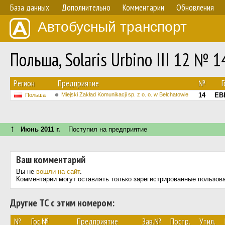
База данных
Дополнительно
Комментарии
Обновления
Автобусный транспорт
Польша, Solaris Urbino III 12 № 1
Регион
Предприятие
№
Г
Miejski Zakład Komunikacji sp. z o. o. w Bełchatowie
14
EB
Польша
↑
Июнь 2011 г.
Поступил на предприятие
Ваш комментарий
Вы не
вошли на сайт
.
Комментарии могут оставлять только зарегистрированные пользов
Другие ТС с этим номером:
№
Гос.№
Предприятие
Зав.№
Постр.
Утил.