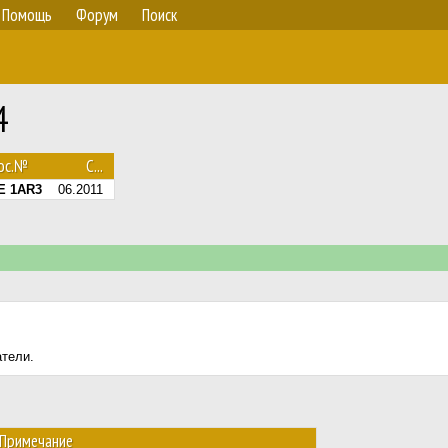
Помощь
Форум
Поиск
4
ос.№
С...
E 1AR3
06.2011
атели.
Примечание