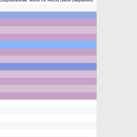
Usługi Autokarowe "Andrex Pol" Andrzej Zielińsk (Niegowonice)