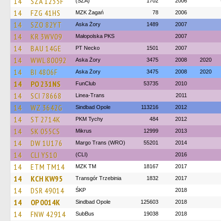
14
SZA 1235F
(SZA)
1702
2006
14
FZG 41HS
MZK Żagań
78
2006
14
SZO 82YT
Aska Żory
1489
2007
14
KR 3WV09
Małopolska PKS
2007
14
BAU 14GE
PT Necko
1501
2007
14
WWL 80092
Aska Żory
3475
2008
2020
14
BI 4806F
Aska Żory
3475
2008
2020
14
PO 231NS
FunClub
53735
2010
14
SCI 78668
Linea-Trans
2011
14
WZ 3642G
Sindbad Opole
113216
2012
14
ST 2714K
PKM Tychy
484
2012
14
SK 055CS
Mikrus
12999
2013
14
DW 1U176
Margo Trans (WRO)
55201
2014
14
CLI YS10
(CLI)
2016
14
ETM TM14
MZK TM
18167
2017
14
KCH KW95
Transgór Trzebinia
1832
2017
14
DSR 49014
ŚKP
2018
14
OP 0014K
Sindbad Opole
125603
2018
14
FNW 42914
SubBus
19038
2018