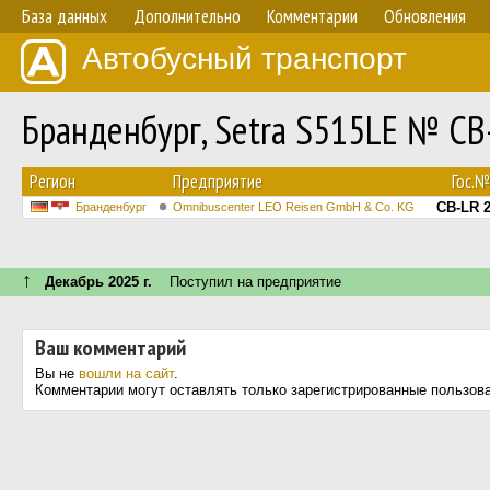
База данных
Дополнительно
Комментарии
Обновления
Автобусный транспорт
Бранденбург, Setra S515LE № CB
Регион
Предприятие
Гос.
CB-LR 
Бранденбург
Omnibuscenter LEO Reisen GmbH & Co. KG
↑
Декабрь 2025 г.
Поступил на предприятие
Ваш комментарий
Вы не
вошли на сайт
.
Комментарии могут оставлять только зарегистрированные пользов