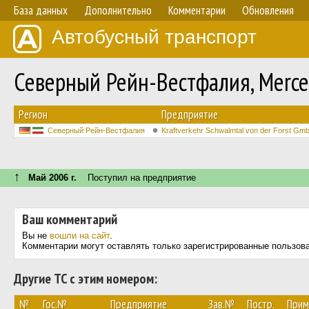
База данных
Дополнительно
Комментарии
Обновления
Автобусный транспорт
Северный Рейн-Вестфалия, Merce
Регион
Предприятие
Северный Рейн-Вестфалия
Kraftverkehr Schwalmtal von der Forst Gm
↑
Май 2006 г.
Поступил на предприятие
Ваш комментарий
Вы не
вошли на сайт
.
Комментарии могут оставлять только зарегистрированные пользов
Другие ТС с этим номером:
№
Гос.№
Предприятие
Зав.№
Постр.
Прим