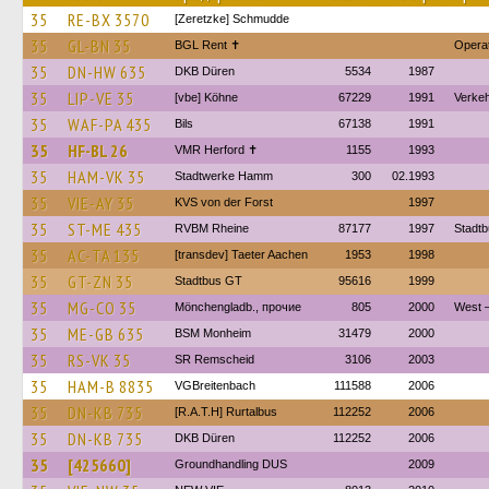
35
RE-BX 3570
[Zeretzke] Schmudde
35
GL-BN 35
BGL Rent ✝︎
Operat
35
DN-HW 635
DKB Düren
5534
1987
35
LIP-VE 35
[vbe] Köhne
67229
1991
Verkeh
35
WAF-PA 435
Bils
67138
1991
35
HF-BL 26
VMR Herford ✝
1155
1993
35
HAM-VK 35
Stadtwerke Hamm
300
02.1993
35
VIE-AY 35
KVS von der Forst
1997
35
ST-ME 435
RVBM Rheine
87177
1997
Stadtb
35
AC-TA 135
[transdev] Taeter Aachen
1953
1998
35
GT-ZN 35
Stadtbus GT
95616
1999
35
MG-CO 35
Mönchengladb., прочие
805
2000
West 
35
ME-GB 635
BSM Monheim
31479
2000
35
RS-VK 35
SR Remscheid
3106
2003
35
HAM-B 8835
VGBreitenbach
111588
2006
35
DN-KB 735
[R.A.T.H] Rurtalbus
112252
2006
35
DN-KB 735
DKB Düren
112252
2006
35
[425660]
Groundhandling DUS
2009