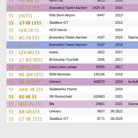
35
VIE-NW 35
NEW VIE
8013
2010
35
AC-TA 235
[transdev] Taeter Aachen
1425-15
2010
35
[4135]
Köln Bonn Airport
6447
2013
35
GT-VB 1335
Stadtbus GT
2013
35
HER-CR 35
HCR Herne
2014
35
AC-TA 335
[transdev] Taeter Aachen
4167
2015
Opera
35
AC-TA 335
[transdev] Taeter Aachen
4167
2015
35
LEV-WU 35
wupsi
3022
2017
35
GT-BO 9035
Bröskamp-Touristik
2005
2017
35
LIP-LL 335
[vbe] Linke Lemgo
33555
2017
35
ME-BM 1835
BSM Monheim
135196
2018
35
BN-UR 635
Univers
608970
2018
Im Auf
35
HAM-VK 235
Stadtwerke Hamm
2019
35
RS-VK 35
SR Remscheid
615663
2021
35
WAF-PA 335
Bils
24651
2021
Operat
35
BN-UR 635
Univers
9007
09.2022
35
GT-VB 2535
Stadtbus GT
3C71
06.2025