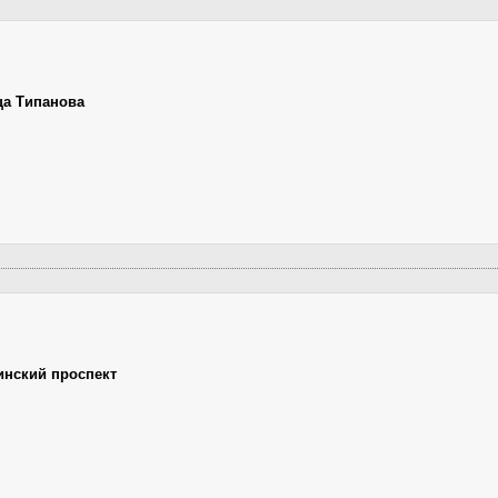
ца Типанова
инский проспект