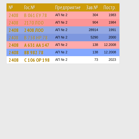
№
Гос.№
Предприятие
Зав.№
Постр.
2408
В 061 ЕУ 78
АП № 2
304
1983
2408
2170 ЛОО
АП № 2
904
1984
2408
2408 ЛОО
АП № 2
28914
1991
2408
В 758 НР 78
АП № 2
5290
2000
2408
А 631 АА 147
АП № 2
138
12.2008
2408
ВВ 982 78
АП № 2
138
12.2008
2408
С 106 ОР 198
АП № 2
73
2023