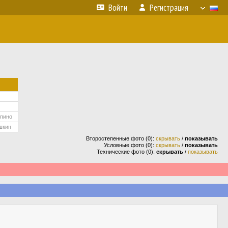
Войти
Регистрация
лпино
шкин
Второстепенные фото (0):
скрывать
/
показывать
Условные фото (0):
скрывать
/
показывать
Технические фото (0):
скрывать
/
показывать