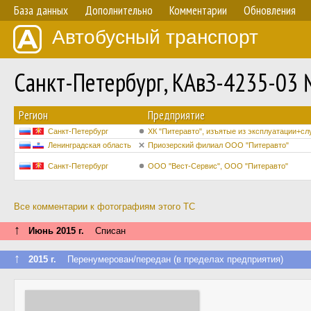
База данных
Дополнительно
Комментарии
Обновления
Автобусный транспорт
Санкт-Петербург, КАвЗ-4235-03
Регион
Предприятие
Санкт-Петербург
ХК "Питеравто", изъятые из эксплуатации+с
Ленинградская область
Приозерский филиал ООО "Питеравто"
Санкт-Петербург
ООО "Вест-Сервис", ООО "Питеравто"
Все комментарии к фотографиям этого ТС
↑
Июнь 2015 г.
Списан
↑
2015 г.
Перенумерован/передан (в пределах предприятия)