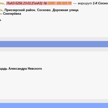
сть
,
ЛиАЗ-5256.23-01 (ГолАЗ)
№
3399 · ВВ 929 78
—
маршрут
1-К Сосн
ть
,
Приозерский район
,
Сосново
,
Дорожная улица
— Снегирёвка
а
щадь Александра Невского
к