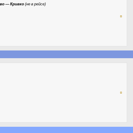
ово — Кривко
(не в рейсе)
¤
¤