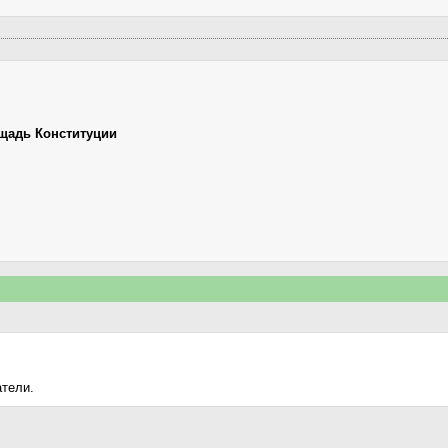
щадь Конституции
атели.