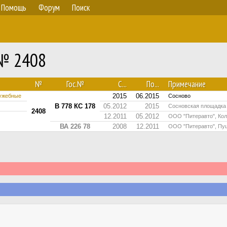
Помощь
Форум
Поиск
 № 2408
№
Гос.№
С...
По...
Примечание
2015
06.2015
лужебные
Сосново
В 778 КС 178
05.2012
2015
Сосновская площадка
2408
12.2011
05.2012
ООО "Питеравто", Ко
ВА 226 78
2008
12.2011
ООО "Питеравто", Пу