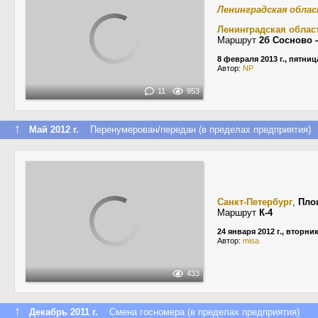
Ленинградская обла
Ленинградская облас
Маршрут
2б Сосново 
8 февраля 2013 г., пятниц
Автор:
NP
11
953
↑
Май 2012 г.
Перенумерован/передан (в пределах предприятия)
Санкт-Петербург
,
Пло
Маршрут
К-4
24 января 2012 г., вторни
Автор:
misa
433
↑
Декабрь 2011 г.
Смена госномера (в пределах предприятия)