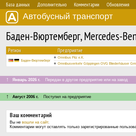
База данных
Дополнительно
Комментарии
Обновления
Автобусный транспорт
Баден-Вюртемберг, Mercedes-Benz
Регион
Предприятие
Omnibus Pitz e.K.
Баден-Вюртемберг
Omnibusverkehr Göppingen OVG Bliederhäuser G
↑
Январь 2026 г.
Передан в другое предприятие или на завод
↑
Август 2006 г.
Поступил на предприятие
Ваш комментарий
Вы не
вошли на сайт
.
Комментарии могут оставлять только зарегистрированные пользов