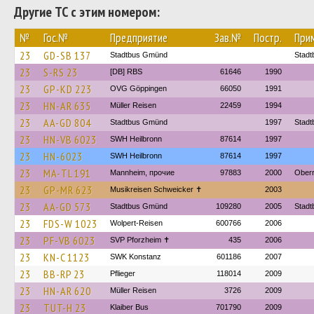
Другие ТС с этим номером:
№
Гос.№
Предприятие
Зав.№
Постр.
При
23
GD-SB 137
Stadtbus Gmünd
Stad
23
S-RS 23
[DB] RBS
61646
1990
23
GP-KD 223
OVG Göppingen
66050
1991
23
HN-AR 635
Müller Reisen
22459
1994
23
AA-GD 804
Stadtbus Gmünd
1997
Stad
23
HN-VB 6023
SWH Heilbronn
87614
1997
23
HN-6023
SWH Heilbronn
87614
1997
23
MA-TL 191
Mannheim, прочие
97883
2000
Oberr
23
GP-MR 623
Musikreisen Schweicker ✝
2003
23
AA-GD 573
Stadtbus Gmünd
109280
2005
Stad
23
FDS-W 1023
Wolpert-Reisen
600766
2006
23
PF-VB 6023
SVP Pforzheim ✝
435
2006
23
KN-C 1123
SWK Konstanz
601186
2007
23
BB-RP 23
Pflieger
118014
2009
23
HN-AR 620
Müller Reisen
3726
2009
23
TUT-H 23
Klaiber Bus
701790
2009