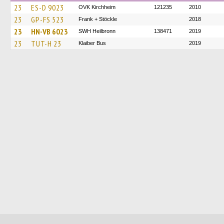
23
ES-D 9023
OVK Kirchheim
121235
2010
23
GP-FS 523
Frank + Stöckle
2018
23
HN-VB 6023
SWH Heilbronn
138471
2019
23
TUT-H 23
Klaiber Bus
2019