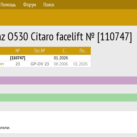
Помощь
Форум
Поиск
 O530 Citaro facelift № [110747]
№
Гос.№
С...
По...
[110747]
01.2026
23
GP-OV 23
08.2006
01.2026
mbH
атели.