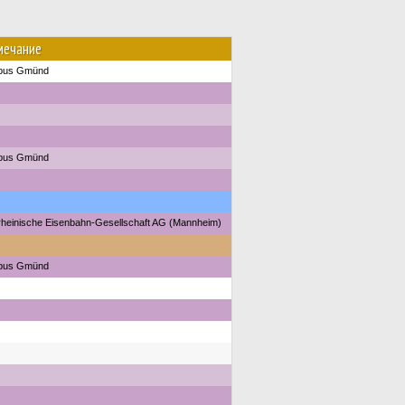
мечание
tbus Gmünd
tbus Gmünd
heinische Eisenbahn-Gesellschaft AG (Mannheim)
tbus Gmünd