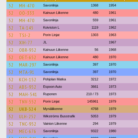
52
MH-470
Savonlinja
1368
1954
52
OÖ-333
Kainuun Liikenne
480
1961
52
MH-470
Savonlinja
559
1961
52
TA-145
Koiviston L
1119
1962
52
TSJ-2
Porin Linjat
1303
1963
52
XIH-77
JL
1967
52
OBR-952
Kainuun Liikenne
56
1968
52
OET-652
Kainuun Liikenne
480
1970
52
MAR-297
Savonlinja
397
1970
52
MTA-91
Savonlinja
397
1970
52
KCH-152
Pohjolan Matka
3212
1972
52
ABS-952
Espoon Auto
3661
1973
52
MAH-541
Ruponen
210 / 73
1973
52
TNV-552
Porin Linjat
145961
1979
52
UKB-324
Mynäliikenne
4768
1979
52
ULH-252
Wikströms Busstrafik
5053
1979
52
TNC-952
Vainion Liikenne
294
1979
52
MEC-676
Savonlinja
9322
1980