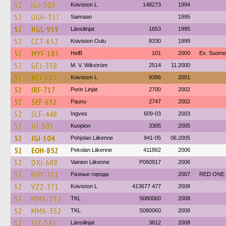
52
IGJ-309
Koiviston L
148273
1994
52
UGH-357
Saimaan
1995
52
HGL-959
Länsilinjat
1653
1995
52
CCT-652
Koiviston Oulu
8330
1999
52
MYF-183
HelB
101
2000
Ex. Suomen
52
GEJ-358
M. V. Wikström
2514
11.2000
52
NEJ-603
Koiviston L
9396
2001
52
IRF-717
Porin Linjat
2700
2002
52
SEF-652
Paunu
2747
2002
52
SLF-448
Ingves
609-03
2003
52
JIJ-305
Kuopion
3305
2005
52
JGI-104
Pohjolan Liikenne
941-05
06.2005
52
EOH-852
Pekolan Liikenne
411862
2006
52
OXI-688
Vainion Liikenne
P060917
2006
52
BHY-311
Разные города
2007
RED ONE
52
VZZ-371
Koiviston L
413677 477
2008
52
MMK-352
TKL
S080060
2008
52
MMK-352
TKL
S080060
2008
52
YIZ-545
Länsilinjat
3812
2008