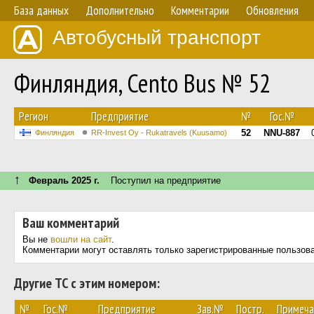
База данных
Дополнительно
Комментарии
Обновления
Автобусный транспорт
Финляндия, Cento Bus № 52
Регион
Предприятие
№
Гос.№
52
NNU-887
Финляндия
RR-Invest Oy - Rukatravels (Kuusamo)
↑
Февраль 2025 г.
Поступил на предприятие
Ваш комментарий
Вы не
вошли на сайт
.
Комментарии могут оставлять только зарегистрированные пользов
Другие ТС с этим номером:
№
Гос.№
Предприятие
Зав.№
Постр.
Примеча