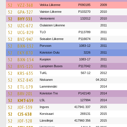
52
VZZ-368
Vekka Liikenne
P090185
2009
52
GPA-327
Vainion Liikenne
P103270
2010
52
BHY-331
Ventoniemi
132012
2010
52
UZC-672
Oulaisten Liikenne
2011
52
UCG-829
TLO
P113789
2011
52
BVZ-947
Soisalon Liikenne
P116674
2011
52
BXN-152
Porvoon
1083-12
2011
52
EKY-870
Koiviston Oulu
3226
2011
52
BXN-154
Kuopion
1083-17
2011
52
BVS-125
Lampinen Buses
P117042
2011
52
KRS-635
TuKL
567-12
2012
52
XSZ-845
Niskanen
04.2012
52
ETL-179
Lamminmäki
2014
52
BRV-201
Koiviston Tre
P142140
2014
52
KMT-639
LSL
127994
2014
52
JOF-539
Ingves
417941 337
2015
52
CJS-638
Korsisaari
269131
2015
52
JOF-528
Länsilinjat
417960 356
2015