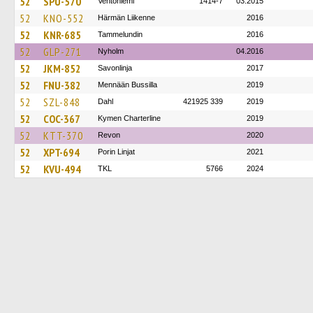
52
SPU-570
Ventoniemi
1414-7
03.2015
52
KNO-552
Härmän Liikenne
2016
52
KNR-685
Tammelundin
2016
52
GLP-271
Nyholm
04.2016
52
JKM-852
Savonlinja
2017
52
FNU-382
Mennään Bussilla
2019
52
SZL-848
Dahl
421925 339
2019
52
COC-367
Kymen Charterline
2019
52
KTT-370
Revon
2020
52
XPT-694
Porin Linjat
2021
52
KVU-494
TKL
5766
2024