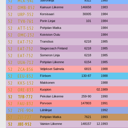
52
MCK-941
Savonlinja
9322
1980
52
OMB-852
Kainuun Liikenne
146658
1983
52
URP-352
Korsisaari
30005
1984
52
TVX-761
Porin Linjat
101
1984
52
ATT-152
Pohjolan Matka
1984
52
OMC-232
Koiviston Oulu
1984
52
EAT-752
Transbus
6218
1985
52
EAT-752
Stagecoach Finland
6218
1985
52
EAT-752
Someron Linja
6218
1985
52
UUA-712
Pohjolan Liikenne
6154
1985
52
ZCA-856
Veljekset Salmela
6815
1988
52
EEU-852
Förbom
130-87
1988
52
KKS-152
Makkonen
1988
52
ORE-833
Kuopion
02.1989
52
TFB-772
Pekolan Liikenne
259-90
1990
52
FAU-832
Porvoon
147803
1991
52
ZFE-904
Lähilinjat
1992
52
ZJJ-727
Pohjolan Matka
7621
1993
52
JBE-952
Vainion Liikenne
148157
12.1993