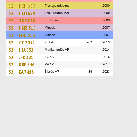
52
HCH 699
Trakų paslaugos
2000
52
HCH 699
Trakų autobusai
2000
52
TKB 018
Kėdbusas
2003
52
HMZ 518
Vilneda
2007
52
FDU 518
Vilneda
2007
52
GOP 052
KLAP
262
2013
52
HJA 852
Marijampolės AP
2014
52
JFR 381
TOKS
2016
52
KBE 546
VRAP
2017
52
EA 7413
Šilalės AP
36
2023