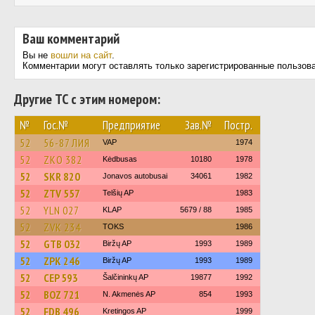
Ваш комментарий
Вы не
вошли на сайт
.
Комментарии могут оставлять только зарегистрированные пользов
Другие ТС с этим номером:
№
Гос.№
Предприятие
Зав.№
Постр.
52
56-87 ЛИЯ
VAP
1974
52
ZKO 382
Kėdbusas
10180
1978
52
SKR 820
Jonavos autobusai
34061
1982
52
ZTV 557
Telšių AP
1983
52
YLN 027
KLAP
5679 / 88
1985
52
ZVK 234
TOKS
1986
52
GTB 032
Biržų AP
1993
1989
52
ZPK 246
Biržų AP
1993
1989
52
CEP 593
Šalčininkų AP
19877
1992
52
BOZ 721
N. Akmenės AP
854
1993
52
FDB 496
Kretingos AP
1999