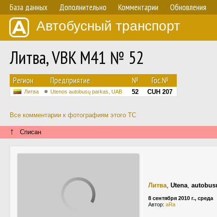
База данных
Дополнительно
Комментарии
Обновления
Автобусный транспорт
Литва, VBK M41 № 52
Регион
Предприятие
№
Гос.№
52
CUH 207
Литва
Utenos autobusų parkas, UAB
Все комментарии к фотографиям этого ТС
↑
Списан
Литва
,
Utena
,
autobus
8 сентября 2010 г., среда
Автор:
aRa