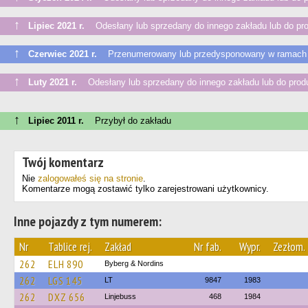
↑
Lipiec 2021 r.
Odesłany lub sprzedany do innego zakładu lub do pr
↑
Czerwiec 2021 r.
Przenumerowany lub przedysponowany w ramach 
↑
Luty 2021 r.
Odesłany lub sprzedany do innego zakładu lub do prod
↑
Lipiec 2011 r.
Przybył do zakładu
Twój komentarz
Nie
zalogowałeś się na stronie
.
Komentarze mogą zostawić tylko zarejestrowani użytkownicy.
Inne pojazdy z tym numerem:
Nr
Tablice rej.
Zakład
Nr fab.
Wypr.
Zezłom.
262
ELH 890
Byberg & Nordins
262
LGS 145
LT
9847
1983
262
DXZ 656
Linjebuss
468
1984