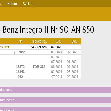
ie
Forum
Szukaj
-Benz Integro II Nr SO-AN 850
Nr
Tablice rej.
Od...
Do...
SO-AN 850
07.2025
eckhoff
[103085]
01.2024
07.2025
01.2024
07.2021
01.2024
13372
TDR 385
06.2021
07.2021
13343
02.2021
06.2021
262
07.2011
02.2021
oducenta
producenta
producenta