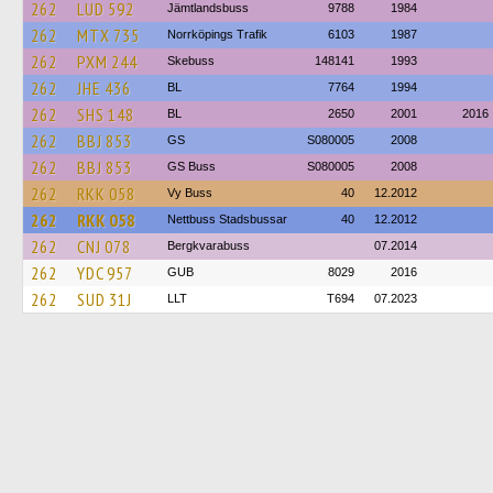
262
LUD 592
Jämtlandsbuss
9788
1984
262
MTX 735
Norrköpings Trafik
6103
1987
262
PXM 244
Skebuss
148141
1993
262
JHE 436
BL
7764
1994
262
SHS 148
BL
2650
2001
2016
262
BBJ 853
GS
S080005
2008
262
BBJ 853
GS Buss
S080005
2008
262
RKK 058
Vy Buss
40
12.2012
262
RKK 058
Nettbuss Stadsbussar
40
12.2012
262
CNJ 078
Bergkvarabuss
07.2014
262
YDC 957
GUB
8029
2016
262
SUD 31J
LLT
T694
07.2023