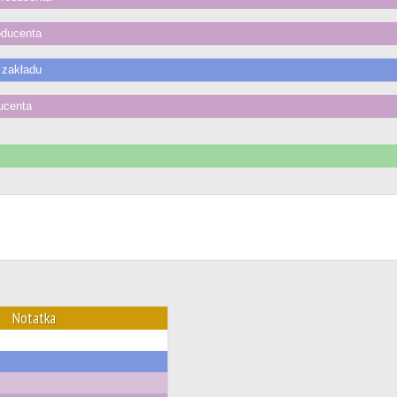
oducenta
zakładu
ucenta
Notatka