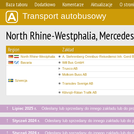
Baza taboru
Dodatkowo
Komentarze
Aktualizacje
O stron
Transport autobusowy
North Rhine-Westphalia, Mercedes
Region
Zakład
North Rhine-Westphalia
A. Stehrenberg Omnibus-Reisedienst Inh. Gerd B
Bavaria
Will Bus GmbH
Truxco AB
Molkom Buss AB
Szwecja
Transdev Sverige AB
Klövsjö-Rätan Trafik AB
↑
Lipiec 2025 r.
Odesłany lub sprzedany do innego zakładu lub do pr
↑
Styczeń 2024 r.
Odesłany lub sprzedany do innego zakładu lub do 
↑
Styczeń 2024 r.
Odesłany lub sprzedany do innego zakładu lub do 