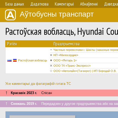
База даных
Дадаткова
Каментарыі
Абнаўленнi
Даведк
Аўтобусны транспарт
Растоўская вобласць, Hyundai C
Рэгіён
Прадпрыемства
Частные перевозчики г. Шахты (заказные перев
НП «Милосердие»
Растоўская вобласць
ООО «Янтарь 1»
ООО ТК «Транс-Экспресс»
ООО «Автолайн»(Таганрог) | ИП Бородай О.В.
Усе каментарыі да фатаграфій гэтага ТС
↑
Красавік 2023 г.
Спісан
↑
Снежань 2019 г.
Передадзен у другое прадпрыемства або на за