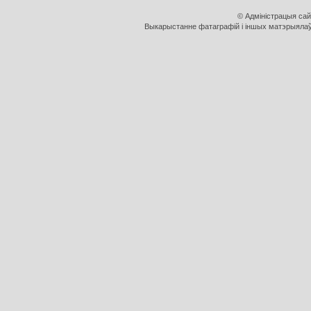
© Адміністрацыя са
Выкарыстанне фатаграфій і іншых матэрыялаў, 