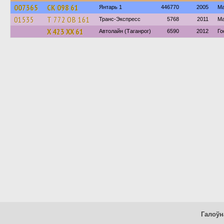
007365
СК 098 61
Янтарь 1
446770
2005
Ма
01535
Т 772 ОВ 161
Транс-Экспресс
5768
2011
Ма
Х 423 ХХ 61
Автолайн (Таганрог)
6590
2012
Го
Галоўн