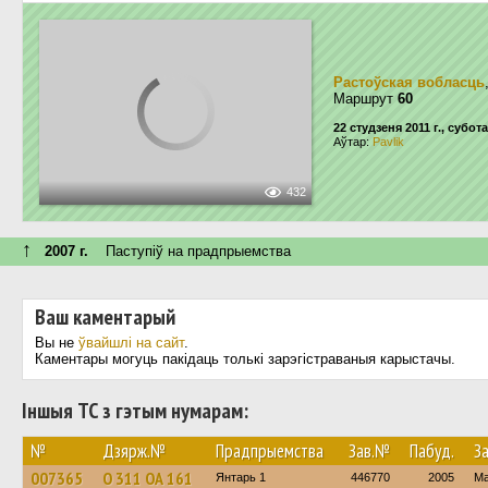
Растоўская вобласць
Маршрут
60
22 студзеня 2011 г., субота
Аўтар:
Pavlik
432
↑
2007 г.
Паступiў на прадпрыемства
Ваш каментарый
Вы не
ўвайшлі на сайт
.
Каментары могуць пакідаць толькі зарэгістраваныя карыстачы.
Іншыя ТС з гэтым нумарам:
№
Дзярж.№
Прадпрыемства
Зав.№
Пабуд.
З
007365
О 311 ОА 161
Янтарь 1
446770
2005
Ма