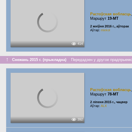
Растоўская вобласць
Маршрут
19-МТ
2 жніўня 2016 г., аўторак
Аўтар:
mixkol
414
↑
Снежань 2015 г. (прыкладна)
Передадзен у другое прадпрыемст
Растоўская вобласць
Маршрут
78-МТ
2 ліпеня 2015 г., чацвер
Аўтар:
ALX
392