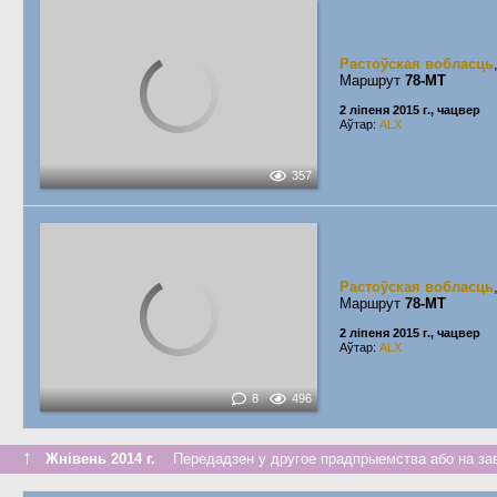
Растоўская вобласць
Маршрут
78-МТ
2 ліпеня 2015 г., чацвер
Аўтар:
ALX
357
Растоўская вобласць
Маршрут
78-МТ
2 ліпеня 2015 г., чацвер
Аўтар:
ALX
8
496
↑
Жнівень 2014 г.
Передадзен у другое прадпрыемства або на за