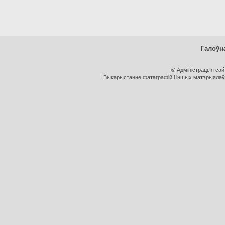
Галоўн
© Адміністрацыя са
Выкарыстанне фатаграфій і іншых матэрыялаў, 