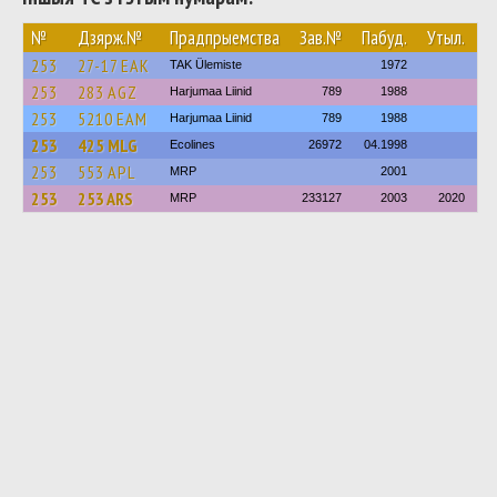
№
Дзярж.№
Прадпрыемства
Зав.№
Пабуд.
Утыл.
253
27-17 ЕАК
TAK Ülemiste
1972
253
283 AGZ
Harjumaa Liinid
789
1988
253
5210 ЕАМ
Harjumaa Liinid
789
1988
253
425 MLG
Ecolines
26972
04.1998
253
553 APL
MRP
2001
253
253 ARS
MRP
233127
2003
2020