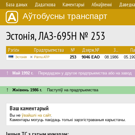
База даных
Дадаткова
Каментарыі
Абнаўленнi
Даведк
Аўтобусны транспарт
Эстонія, ЛАЗ-695Н № 253
Рэгіён
Прадпрыемства
№
Дзярж.№
З...
Па.
253
9046 ЕАО
08.1986
05.19
Эстонія
Pärnu ATP
↑
Май 1992 г.
Передадзен у другое прадпрыемства або на завод
↑
Жнівень 1986 г.
Паступiў на прадпрыемства
Ваш каментарый
Вы не
ўвайшлі на сайт
.
Каментары могуць пакідаць толькі зарэгістраваныя карыстачы.
Іншыя ТС з гэтым нумарам: