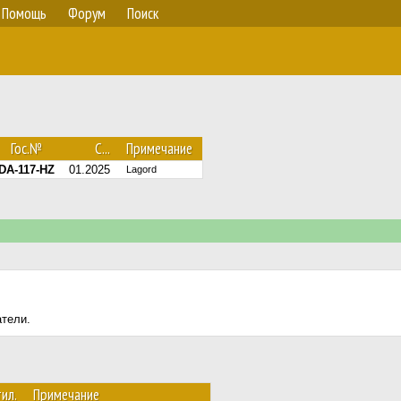
Помощь
Форум
Поиск
Гос.№
С...
Примечание
DA-117-HZ
01.2025
Lagord
атели.
ил.
Примечание