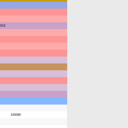
2015
109380