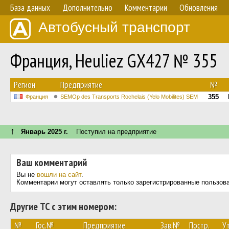
База данных
Дополнительно
Комментарии
Обновления
Автобусный транспорт
Франция, Heuliez GX427 № 355
Регион
Предприятие
№
355
Франция
SEMOp des Transports Rochelais (Yelo Mobilites) SEM
↑
Январь 2025 г.
Поступил на предприятие
Ваш комментарий
Вы не
вошли на сайт
.
Комментарии могут оставлять только зарегистрированные пользов
Другие ТС с этим номером:
№
Гос.№
Предприятие
Зав.№
Постр.
Ут