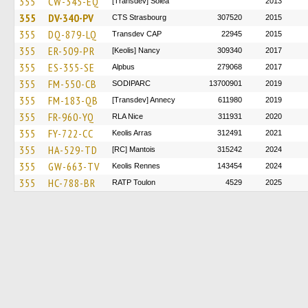
355
CW-345-EQ
[Transdev] Soléa
2013
355
DV-340-PV
CTS Strasbourg
307520
2015
355
DQ-879-LQ
Transdev CAP
22945
2015
355
ER-509-PR
[Keolis] Nancy
309340
2017
355
ES-355-SE
Alpbus
279068
2017
355
FM-550-CB
SODIPARC
13700901
2019
355
FM-183-QB
[Transdev] Annecy
611980
2019
355
FR-960-YQ
RLA Nice
311931
2020
355
FY-722-CC
Keolis Arras
312491
2021
355
HA-529-TD
[RC] Mantois
315242
2024
355
GW-663-TV
Keolis Rennes
143454
2024
355
HC-788-BR
RATP Toulon
4529
2025