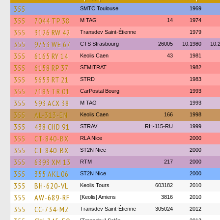
355
SMTC Toulouse
1969
355
7044 TP 38
M TAG
14
1974
355
3126 RW 42
Transdev Saint-Étienne
1979
355
9753 WE 67
CTS Strasbourg
26005
10.1980
10.
355
6165 RY 14
Keolis Caen
43
1981
355
6158 RP 37
SEMITRAT
1982
355
5653 RT 21
STRD
1983
355
7185 TR 01
CarPostal Bourg
1993
355
593 ACX 38
M TAG
1993
355
AL-313-EN
Keolis Caen
166
1998
355
438 CHD 91
STRAV
RH-115-RU
1999
355
CT-840-BX
RLA Nice
2000
355
CT-840-BX
ST2N Nice
2000
355
6393 XM 13
RTM
217
2000
355
355 AKL 06
ST2N Nice
2000
355
BH-620-VL
Keolis Tours
603182
2010
355
AW-689-RF
[Keolis] Amiens
3816
2010
355
CC-734-MZ
Transdev Saint-Étienne
305024
2012