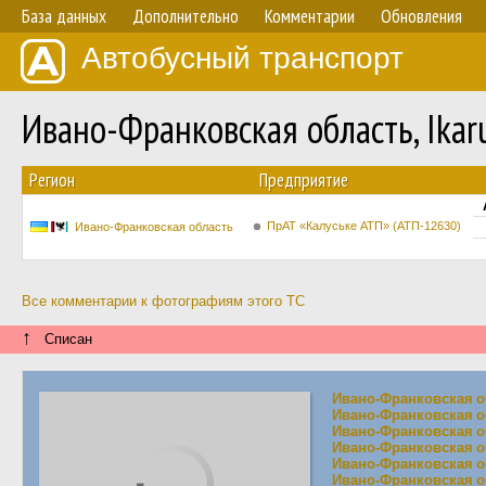
База данных
Дополнительно
Комментарии
Обновления
Автобусный транспорт
Ивано-Франковская область, Ika
Регион
Предприятие
ПрАТ «Калуське АТП» (АТП-12630)
Ивано-Франковская область
Все комментарии к фотографиям этого ТС
↑
Списан
Ивано-Франковская о
Ивано-Франковская о
Ивано-Франковская о
Ивано-Франковская о
Ивано-Франковская о
Ивано-Франковская о