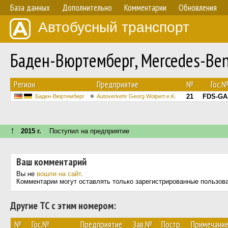
База данных
Дополнительно
Комментарии
Обновления
Автобусный транспорт
Баден-Вюртемберг, Mercedes-Ben
Регион
Предприятие
№
Гос.
21
FDS-GA
Баден-Вюртемберг
Autoverkehr Georg Wolpert e.K.
↑
2015 г.
Поступил на предприятие
Ваш комментарий
Вы не
вошли на сайт
.
Комментарии могут оставлять только зарегистрированные пользов
Другие ТС с этим номером:
№
Гос.№
Предприятие
Зав.№
Постр.
Примечани