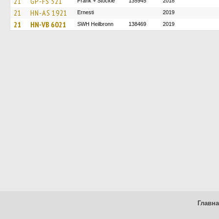
21
GP-FS 521
Frank + Stöckle
135945
2018
21
HN-AS 1921
Ernesti
2019
21
HN-VB 6021
SWH Heilbronn
138469
2019
Главн