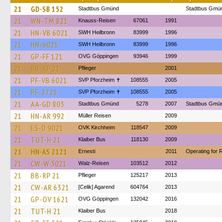
21
GD-SB 152
Stadtbus Gmünd
Stadtbus Gmü
21
WN-TM 821
Knauss-Reisen
67061
1991
21
HN-VB 6021
SWH Heilbronn
83999
1996
21
HN-6021
SWH Heilbronn
83999
1996
21
GP-FF 121
OVG Göppingen
93946
1999
21
BB-RP 21
Pflieger
2001
21
PF-VB 6021
SVP Pforzheim ✝
108555
2005
21
PF-2721
SVP Pforzheim ✝
108555
2005
21
AA-GD 803
Stadtbus Gmünd
5278
2007
Stadtbus Gmü
21
HN-AR 992
Müller Reisen
2009
21
ES-D 9021
OVK Kirchheim
118547
2009
21
TUT-H 21
Klaiber Bus
118130
2009
21
HN-AS 2121
Ernesti
2011
Operating for R
21
CW-W 3021
Walz-Reisen
103512
2012
21
BB-RP 21
Pflieger
125217
2013
21
CW-AR 6321
[Celik] Agarend
604764
2013
21
GP-OV 1621
OVG Göppingen
132042
2016
21
TUT-H 21
Klaiber Bus
2018