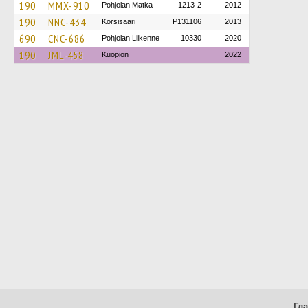
190
MMX-910
Pohjolan Matka
1213-2
2012
190
NNC-434
Korsisaari
P131106
2013
690
CNC-686
Pohjolan Liikenne
10330
2020
190
JML-458
Kuopion
2022
Гл