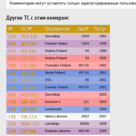
Комментарии могут оставлять только зарегистрированные пользов
Другие ТС с этим номером:
№
Гос.№
Предприятие
Зав.№
Постр.
190
FBA-341
Savonlinja
1043
1991
190
XFZ-383
Pohjolan Matka
1604
1995
190
RIZ-941
Nobina Finland
84
1999
690
GEJ-608
Nobina Finland
54
2000
190
EZI-868
Transdev Finland
497-01
2001
190
EZI-868
Veolia Finland
497-01
2001
190
EZI-733
STA
89
2001
190
EZI-868
Connex Finland
497-01
2001
690
AZX-311
Savonlinja
2003
190
EXZ-490
Koiviston L
121
2004
190
EXZ-490
Lauttakylän
121
2004
190
YJK-114
Vekka Liikenne
6553
2007
190
MMK-351
Länsilinjat
80059
2008
190
LYY-486
Pohjolan Liikenne
884-09
2009