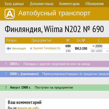
База данных
Дополнительно
Комментарии
Обновления
Автобусный транспорт
Финляндия, Wiima N202 № 690
Регион
Предприятие
№
Гос.№
С...
690
≈ 2000
Suomen Turistiauto Oy
BKJ-190
Финляндия
190
08.1988
≈
↑
2003 г.
Передан в другое предприятие или на завод
↑
2000 г. (примерно)
Перенумерован/передан (в пределах предпр
↑
Август 1988 г.
Поступил на предприятие
Ваш комментарий
Вы не
вошли на сайт
.