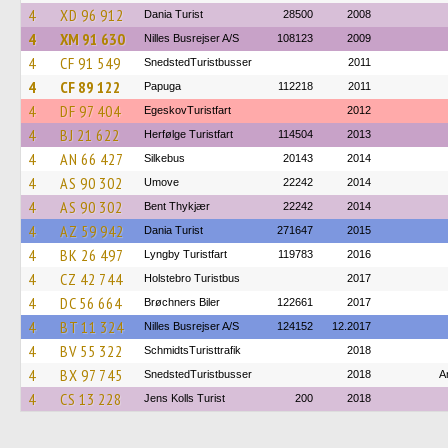
4
XD 96 912
Dania Turist
28500
2008
4
XM 91 630
Nilles Busrejser A/S
108123
2009
4
CF 91 549
SnedstedTuristbusser
2011
4
CF 89 122
Papuga
112218
2011
4
DF 97 404
EgeskovTuristfart
2012
4
BJ 21 622
Herfølge Turistfart
114504
2013
4
AN 66 427
Silkebus
20143
2014
4
AS 90 302
Umove
22242
2014
4
AS 90 302
Bent Thykjær
22242
2014
4
AZ 59 942
Dania Turist
271647
2015
4
BK 26 497
Lyngby Turistfart
119783
2016
4
CZ 42 744
Holstebro Turistbus
2017
4
DC 56 664
Brøchners Biler
122661
2017
4
BT 11 324
Nilles Busrejser A/S
124152
12.2017
4
BV 55 322
SchmidtsTuristtrafik
2018
4
BX 97 745
SnedstedTuristbusser
2018
A
4
CS 13 228
Jens Kolls Turist
200
2018