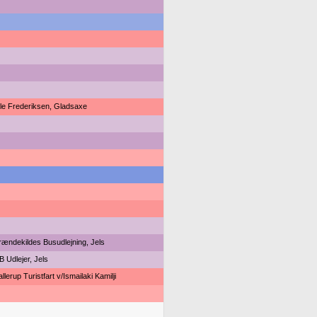
le Frederiksen, Gladsaxe
rændekildes Busudlejning, Jels
B Udlejer, Jels
llerup Turistfart v/Ismailaki Kamilji