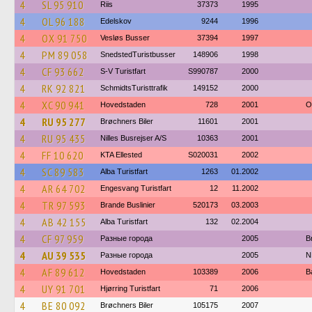
4
SL 95 910
Riis
37373
1995
4
OL 96 188
Edelskov
9244
1996
4
OX 91 750
Vesløs Busser
37394
1997
4
PM 89 058
SnedstedTuristbusser
148906
1998
4
CF 93 662
S-V Turistfart
S990787
2000
4
RK 92 821
SchmidtsTuristtrafik
149152
2000
4
XC 90 941
Hovedstaden
728
2001
O
4
RU 95 277
Brøchners Biler
11601
2001
4
RU 95 435
Nilles Busrejser A/S
10363
2001
4
FF 10 620
KTA Ellested
S020031
2002
4
SC 89 583
Alba Turistfart
1263
01.2002
4
AR 64 702
Engesvang Turistfart
12
11.2002
4
TR 97 593
Brande Buslinier
520173
03.2003
4
AB 42 155
Alba Turistfart
132
02.2004
4
CF 97 959
Разные города
2005
B
4
AU 39 535
Разные города
2005
N
4
AF 89 612
Hovedstaden
103389
2006
Ba
4
UY 91 701
Hjørring Turistfart
71
2006
4
BE 80 092
Brøchners Biler
105175
2007