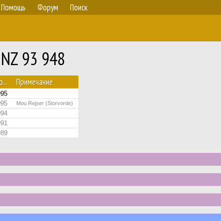
Помощь
Форум
Поиск
 NZ 93 948
...
Примечание
995
995
Mou Rejser (Storvorde)
994
991
989