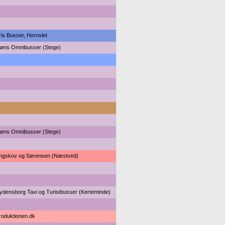
ris Busser, Hornslet
øns Omnibusser (Stege)
øns Omnibusser (Stege)
ngskov og Sørensen (Næstved)
ydensborg Taxi og Turistbusser (Kerteminde)
roduktionen.dk