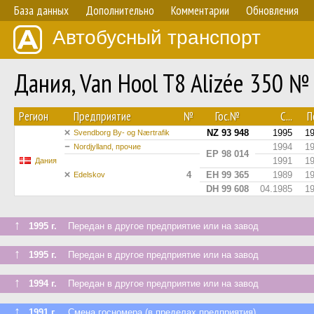
База данных
Дополнительно
Комментарии
Обновления
Автобусный транспорт
Дания, Van Hool T8 Alizée 350 №
Регион
Предприятие
№
Гос.№
С...
По
NZ 93 948
1995
1
Svendborg By- og Nærtrafik
1994
1
Nordjylland, прочие
EP 98 014
1991
1
Дания
4
EH 99 365
1989
1
Edelskov
DH 99 608
04.1985
1
↑
1995 г.
Передан в другое предприятие или на завод
↑
1995 г.
Передан в другое предприятие или на завод
↑
1994 г.
Передан в другое предприятие или на завод
↑
1991 г.
Смена госномера (в пределах предприятия)