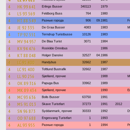
4
HK 99 641
Erlings Busser
340113
1979
4
LS 93 569
Feldborg Buss
764
1980
4
HT 88 549
Разные города
906
09.1981
F
4
JE 92 335
De Graa Busser
4083
1983
M
4
TP 92 551
Terndrup Turistbusse
10126
1983
4
MV 94 957
De Blaa Turist
3071
1984
4
KV 94 476
Roskilde Omnibus
1986
4
KT 88 048
Holger Danske
32527
04.1986
4
LC 91 400
Handybus
32662
1987
4
LC 91 400
Toftlund Bustrafik
32662
1987
4
LL 90 256
Sjælland, прочие
1988
M
4
OK 89 316
Papuga Bus
33962
1989
4
MK 89 434
Sjælland, прочие
1990
E
4
MC 93 636
Bolls Busser
63750
1991
4
MS 91 013
Skave Turistfart
37273
1991
2012
4
SN 96 873
Syddanmark, прочие
30333
1992
D
4
OD 97 688
Engesvang Turistfart
1
1993
4
AL 93 955
Разные города
1
1994
P