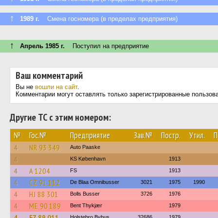
↑
1989 г.
Смена госномера (в пределах предприятия)
↑
Апрель 1985 г.
Поступил на предприятие
Ваш комментарий
Вы не
вошли на сайт
.
Комментарии могут оставлять только зарегистрированные пользов
Другие ТС с этим номером:
№
Гос.№
Предприятие
Зав.№
Постр.
Утил.
П
4
NR 93 349
Auto Paaske
4
KS København
1913
4
A 1204
FS
1913
4
CZ 91 112
De Blaa Omnibusser
3021
1975
1990
4
HJ 88 301
Bolls Busser
3726
1976
4
ME 90 189
Bent Thykjær
1979
4
EZ 89 011
Holstebro Bybus
32686
1979