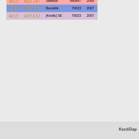
4613
RED 247
Swebus
990687
2000
4613
AFD 632
Busslink
70023
2007
4613
AFD 632
[Keolis] SE
70023
2007
Kezdőlap