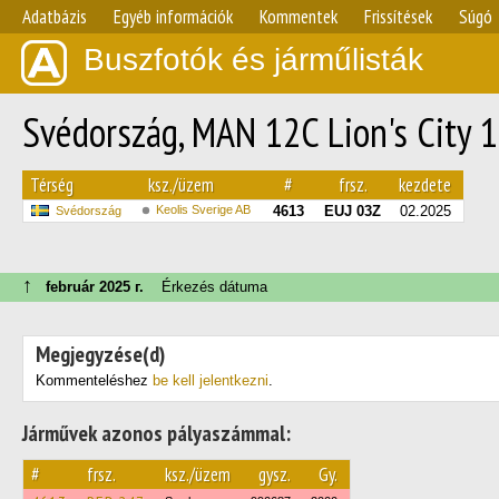
Adatbázis
Egyéb információk
Kommentek
Frissítések
Súgó
Buszfotók és járműlisták
Svédország, MAN 12C Lion's City 
Térség
ksz./üzem
#
frsz.
kezdete
Keolis Sverige AB
4613
EUJ 03Z
02.2025
Svédország
↑
február 2025 г.
Érkezés dátuma
Megjegyzése(d)
Kommenteléshez
be kell jelentkezni
.
Járművek azonos pályaszámmal:
#
frsz.
ksz./üzem
gysz.
Gy.