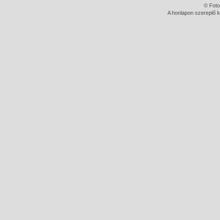
© Foto
A honlapon szereplő k