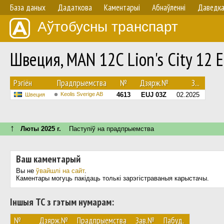
База даных
Дадаткова
Каментарыі
Абнаўленнi
Даведк
Аўтобусны транспарт
Швеция, MAN 12C Lion's City 12
Рэгіён
Прадпрыемства
№
Дзярж.№
З...
Keolis Sverige AB
4613
EUJ 03Z
02.2025
Швеция
↑
Люты 2025 г.
Паступiў на прадпрыемства
Ваш каментарый
Вы не
ўвайшлі на сайт
.
Каментары могуць пакідаць толькі зарэгістраваныя карыстачы.
Іншыя ТС з гэтым нумарам:
№
Дзярж.№
Прадпрыемства
Зав.№
Пабуд.