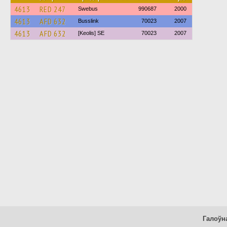
4613
RED 247
Swebus
990687
2000
4613
AFD 632
Busslink
70023
2007
4613
AFD 632
[Keolis] SE
70023
2007
Галоўн