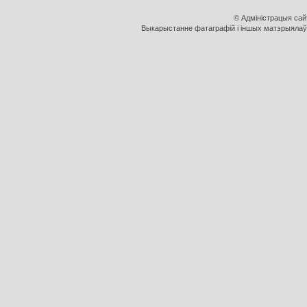
© Адміністрацыя са
Выкарыстанне фатаграфій і іншых матэрыялаў, 