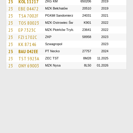
23
KOL 11217
ZKG KM
650206
2019
23
EBE 04472
MZK Bełchatów
20510
2019
23
TSA 7002F
PGKiM Sandomierz
24031
2021
23
TOS 80023
MZK Ostrowiec Św
K901
2022
23
EP 7323C
MZK Piotrków Tryb.
23641
2022
23
FZI 1702C
ZKP
58958
2023
23
KK 87146
Szwagropol
2023
23
BAU 042EE
PT Necko
27757
2024
23
TST 5923A
ZEC TST
8M28
11.2025
23
ONY 69003
MZK Nysa
8L50
01.2026