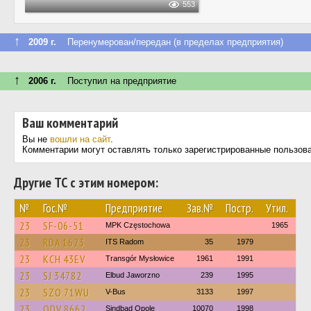
553
↑
2009 г.
Перенумерован/передан (в пределах предприятия)
↑
2006 г.
Поступил на предприятие
Ваш комментарий
Вы не
вошли на сайт
.
Комментарии могут оставлять только зарегистрированные пользов
Другие ТС с этим номером:
№
Гос.№
Предприятие
Зав.№
Постр.
Утил.
23
SF-06-51
MPK Częstochowa
1965
23
RDA 1623
ITS Radom
35
1979
23
KCH 43EV
Transgór Mysłowice
1961
1991
23
SJ 34782
Elbud Jaworzno
239
1995
23
SZO 71WU
V-Bus
3133
1997
23
ODV 8662
Sindbad Opole
10070
1998