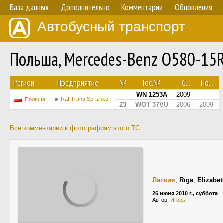
База данных
Дополнительно
Комментарии
Обновления
Автобусный транспорт
Польша, Mercedes-Benz O580-15
Регион
Предприятие
№
Гос.№
С...
По...
WN 1253A
2009
Raf Trans Sp. z o.o.
Польша
23
WOT 37VU
2006
2009
Все комментарии к фотографиям этого ТС
Латвия
,
Rīga
,
Elizabet
26 июня 2010 г., суббота
Автор:
Игорь