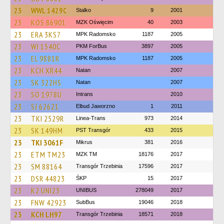
23
WWL 1429C
Stalko
9
2001
23
KOS 86901
MZK Oświęcim
40
2003
23
ERA 3KS7
MPK Radomsko
1187
2005
23
WI 1540C
PKM ForBus
3897
2005
23
EL 9881R
MPK Radomsko
1187
2005
23
KCH XR44
Natan
2007
23
SK 322HS
Natan
2007
23
SO 1978U
Intrans
2010
23
SJ 62621
Elbud Jaworzno
1
2011
23
TKI 2529R
Linea-Trans
973
2014
23
SK 149HM
PST Transgór
433
2015
23
TKI 3061F
Mikrus
381
2016
23
ETM TM23
MZK TM
18176
2017
23
SM 88164
Transgór Trzebinia
17596
2017
23
DSR 44823
ŚKP
15
2017
23
K2 UNI23
UNIBUS
278049
2017
23
FNW 42923
SubBus
19046
2018
23
KCH LH97
Transgór Trzebinia
18571
2018