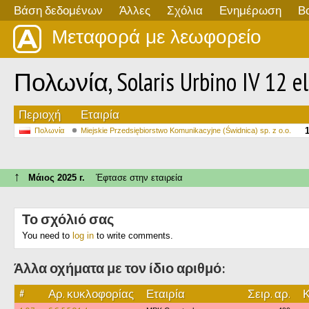
Βάση δεδομένων
Άλλες
Σχόλια
Ενημέρωση
Β
Μεταφορά με λεωφορείο
Πολωνία, Solaris Urbino IV 12 el
Περιοχή
Εταιρία
Πολωνία
Miejskie Przedsiębiorstwo Komunikacyjne (Świdnica) sp. z o.o.
↑
Μάιος 2025 г.
Έφτασε στην εταιρεία
Το σχόλιό σας
You need to
log in
to write comments.
Άλλα οχήματα με τον ίδιο αριθμό:
#
Αρ. κυκλοφορίας
Εταιρία
Σειρ. αρ.
Κ