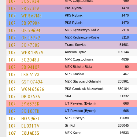
107
SC 55914
MPK Częstochowa
499
107
SR 5736A
PKS Rybnik
1470
107
WPR 62M8
PKS Rybnik
1470
107
SB 97984
PKS Rybnik
1470
107
OK 59694
MZK Kędzierzyn-Koźle
2118
107
OK 15772
MZK Kędzierzyn-Koźle
2118
107
SK 4758S
Trans-Service
51601
107
WPR 1497V
Aurelion Rybie
109144
107
SC 2048U
MPK Częstochowa
4839
107
SB 94107
MZK Bielsko-Biała
90
107
LKR 51VX
MPK Kraśnik
467
107
GST 07494
MZK Starogard Gdański
255961
107
WGM 63626
PKS Grodzisk Mazowiecki
650104
107
DB 0752A
SKA
11332
107
SY 6378K
UT Pawelec (Bytom)
668
107
SK 106FK
UT Pawelec (Bytom)
668
107
NO 9968J
MPK Olsztyn
12680
107
EL 031TV
SimKol
268045
107
EKU AE53
MZK Kutno
16533