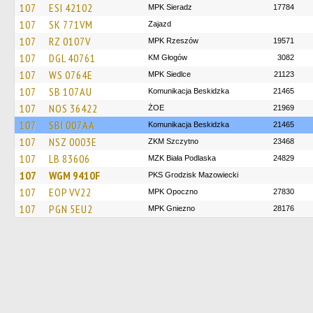
107
ESI 42102
MPK Sieradz
17784
107
SK 771VM
Zajazd
107
RZ 0107V
MPK Rzeszów
19571
107
DGL 40761
KM Głogów
3082
107
WS 0764E
MPK Siedlce
21123
107
SB 107AU
Komunikacja Beskidzka
21465
107
NOS 36422
ŻOE
21969
107
SBI 007AA
Komunikacja Beskidzka
21465
107
NSZ 0003E
ZKM Szczytno
23468
107
LB 83606
MZK Biała Podlaska
24829
107
WGM 9410F
PKS Grodzisk Mazowiecki
107
EOP VV22
MPK Opoczno
27830
107
PGN 5EU2
MPK Gniezno
28176