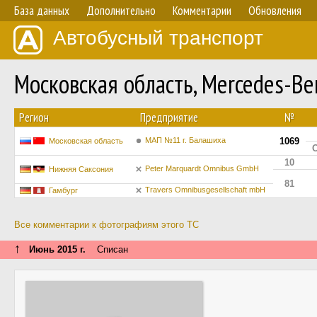
База данных
Дополнительно
Комментарии
Обновления
Автобусный транспорт
Московская область, Mercedes-B
Регион
Предприятие
№
МАП №11 г. Балашиха
1069
Московская область
О
10
Peter Marquardt Omnibus GmbH
Нижняя Саксония
81
Travers Omnibusgesellschaft mbH
Гамбург
Все комментарии к фотографиям этого ТС
↑
Июнь 2015 г.
Списан