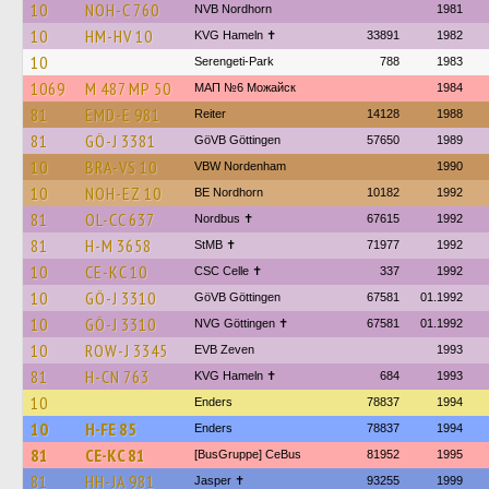
10
NOH-C 760
NVB Nordhorn
1981
10
HM-HV 10
KVG Hameln ✝
33891
1982
10
Serengeti-Park
788
1983
1069
М 487 МР 50
МАП №6 Можайск
1984
81
EMD-E 981
Reiter
14128
1988
81
GÖ-J 3381
GöVB Göttingen
57650
1989
10
BRA-VS 10
VBW Nordenham
1990
10
NOH-EZ 10
BE Nordhorn
10182
1992
81
OL-CC 637
Nordbus ✝
67615
1992
81
H-M 3658
StMB ✝
71977
1992
10
CE-KC 10
CSC Celle ✝
337
1992
10
GÖ-J 3310
GöVB Göttingen
67581
01.1992
10
GÖ-J 3310
NVG Göttingen ✝
67581
01.1992
10
ROW-J 3345
EVB Zeven
1993
81
H-CN 763
KVG Hameln ✝
684
1993
10
Enders
78837
1994
10
H-FE 85
Enders
78837
1994
81
CE-KC 81
[BusGruppe] CeBus
81952
1995
81
HH-JA 981
Jasper ✝
93255
1999