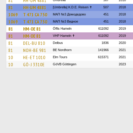
81
HH-UM 4881
Umbrella
507
2018
81
HH-UM 4881
[Umbrella] K.D.E. Reisen ✝︎
507
2018
1069
Т 471 СА 750
МАП №3 Домодедово
451
2018
1069
Т 471 СА 750
МАП №3 Видное
451
2018
81
HM-OE 81
Öffis Hameln
611092
2019
81
HM-OE 81
VHP Hameln ✝
611092
2019
81
DEL-BU 810
Delbus
1836
2020
81
NOH-BE 981
BE Nordhorn
141966
2021
10
HE-ET 1010
Elm Tours
615371
2021
10
GÖ-J 3310E
GöVB Göttingen
2023