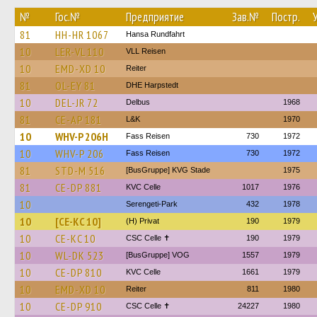
№
Гос.№
Предприятие
Зав.№
Постр.
81
HH-HR 1067
Hansa Rundfahrt
10
LER-VL 110
VLL Reisen
10
EMD-XD 10
Reiter
81
OL-EY 81
DHE Harpstedt
10
DEL-JR 72
Delbus
1968
81
CE-AP 181
L&K
1970
10
WHV-P 206H
Fass Reisen
730
1972
10
WHV-P 206
Fass Reisen
730
1972
81
STD-M 516
[BusGruppe] KVG Stade
1975
81
CE-DP 881
KVC Celle
1017
1976
10
Serengeti-Park
432
1978
10
[CE-KC 10]
(H) Privat
190
1979
10
CE-KC 10
CSC Celle ✝
190
1979
10
WL-DK 523
[BusGruppe] VOG
1557
1979
10
CE-DP 810
KVC Celle
1661
1979
10
EMD-XD 10
Reiter
811
1980
10
CE-DP 910
CSC Celle ✝
24227
1980