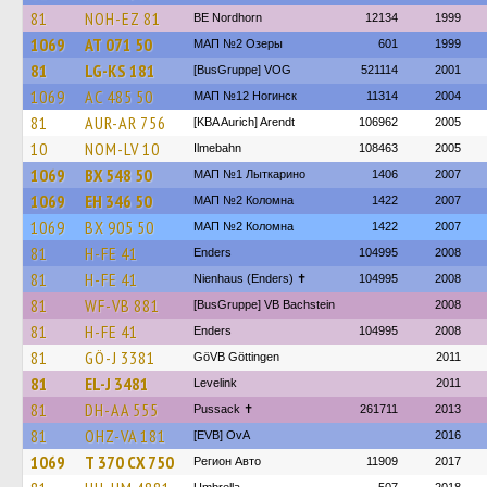
81
NOH-EZ 81
BE Nordhorn
12134
1999
1069
АТ 071 50
МАП №2 Озеры
601
1999
81
LG-KS 181
[BusGruppe] VOG
521114
2001
1069
АС 485 50
МАП №12 Ногинск
11314
2004
81
AUR-AR 756
[KBA Aurich] Arendt
106962
2005
10
NOM-LV 10
Ilmebahn
108463
2005
1069
ВХ 548 50
МАП №1 Лыткарино
1406
2007
1069
ЕН 346 50
МАП №2 Коломна
1422
2007
1069
ВХ 905 50
МАП №2 Коломна
1422
2007
81
H-FE 41
Enders
104995
2008
81
H-FE 41
Nienhaus (Enders) ✝
104995
2008
81
WF-VB 881
[BusGruppe] VB Bachstein
2008
81
H-FE 41
Enders
104995
2008
81
GÖ-J 3381
GöVB Göttingen
2011
81
EL-J 3481
Levelink
2011
81
DH-AA 555
Pussack ✝
261711
2013
81
OHZ-VA 181
[EVB] OvA
2016
1069
Т 370 СХ 750
Регион Авто
11909
2017