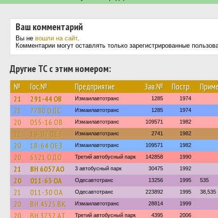
Ваш комментарий
Вы не
вошли на сайт
.
Комментарии могут оставлять только зарегистрированные пользов
Другие ТС с этим номером:
№
Гос.№
Предприятие
Зав.№
Постр.
Приме
21
291-44 ОВ
Измаилавтотранс
1285
1974
21
7780 ОДС
Измаилавтотранс
1285
1974
20
055-16 ОВ
Измаилавтотранс
109571
1982
21
19-07 ОЕЗ
Измаилавтотранс
2741
1982
20
18-64 ОЕЗ
Измаилавтотранс
109571
1982
20
6521 ОДО
Третий автобусный парк
142858
1990
21
BH 6057 AO
3 автобусный парк
30475
1992
20
011-63 ОА
Одесавтотранс
13256
1995
535
21
011-30 ОА
Одесавтотранс
223892
1995
38,535
20
BH 4525 BK
Измаилавтотранс
28814
1999
20
BH 3752 AT
Третий автобусный парк
4395
2006