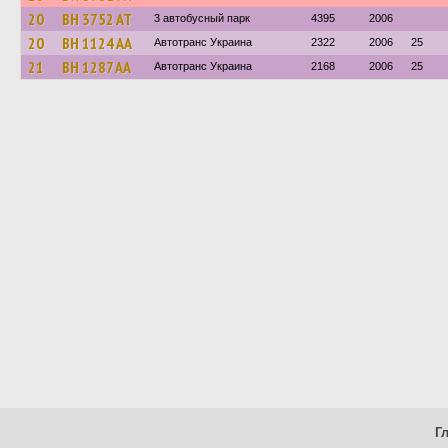
20
BH 3752 AT
3 автобусный парк
4395
2006
20
BH 1124 AA
Автотранс Украина
2322
2006
25
21
BH 1287 AA
Автотранс Украина
2168
2006
25
Г