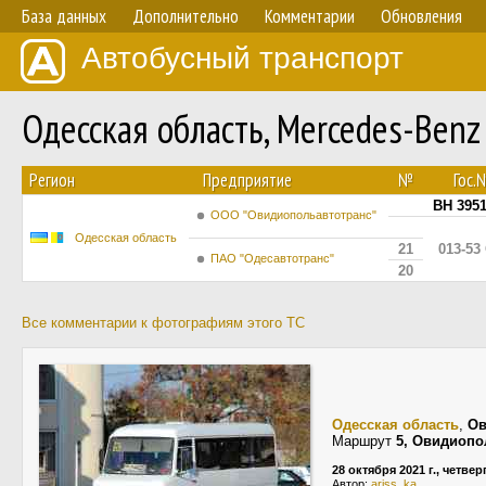
База данных
Дополнительно
Комментарии
Обновления
Автобусный транспорт
Одесская область, Mercedes-Ben
Регион
Предприятие
№
Гос.
BH 395
ООО "Овидиопольавтотранс"
Одесская область
21
013-53
ПАО "Одесавтотранс"
20
Все комментарии к фотографиям этого ТС
Одесская область
,
Ов
Маршрут
5, Овидиопо
28 октября 2021 г., четвер
Автор:
ariss_ka