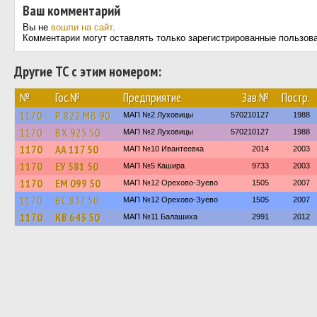
Ваш комментарий
Вы не
вошли на сайт
.
Комментарии могут оставлять только зарегистрированные пользов
Другие ТС с этим номером:
№
Гос.№
Предприятие
Зав.№
Постр.
1170
Р 822 МВ 90
МАП №2 Луховицы
570210127
1988
1170
ВХ 925 50
МАП №2 Луховицы
570210127
1988
1170
АА 117 50
МАП №10 Ивантеевка
2014
2003
1170
ЕУ 581 50
МАП №5 Кашира
9733
2003
1170
ЕМ 099 50
МАП №12 Орехово-Зуево
1505
2007
1170
ВС 837 50
МАП №12 Орехово-Зуево
1505
2007
1170
КВ 643 50
МАП №11 Балашиха
2991
2012