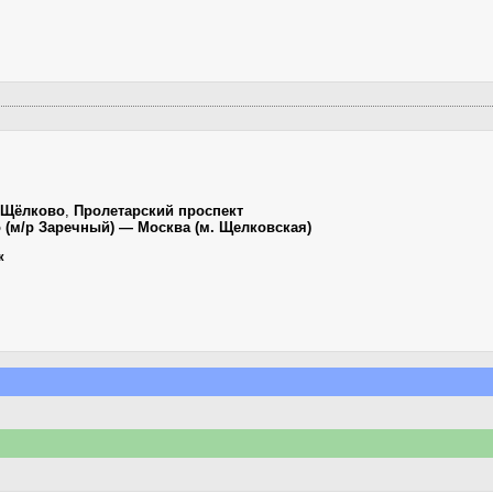
Щёлково
,
Пролетарский проспект
 (м/р Заречный) — Москва (м. Щелковская)
к