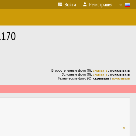
Войти
Регистрация
1170
Второстепенные фото (0):
скрывать
/
показывать
Условные фото (0):
скрывать
/
показывать
Технические фото (0):
скрывать
/
показывать
¤