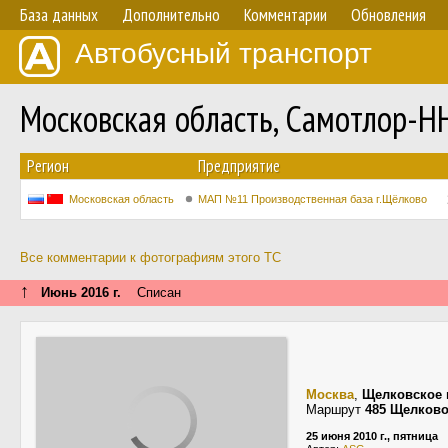
База данных
Дополнительно
Комментарии
Обновления
Автобусный транспорт
Московская область, Самотлор-Н
Регион
Предприятие
Московская область
МАП №11 Производственная база г.Щёлково
Все комментарии к фотографиям этого ТС
↑
Июнь 2016 г.
Списан
Москва
,
Щелковское 
Маршрут
485 Щелково
25 июня 2010 г., пятница