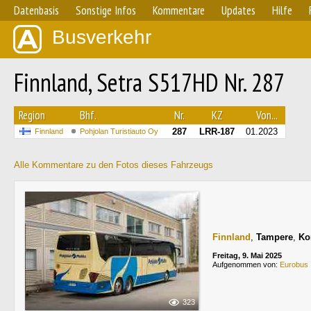
Datenbasis
Sonstige Infos
Kommentare
Updates
Hilfe
Busverkehr
Finnland, Setra S517HD Nr. 287
Region
Bhf.
Nr.
KZ
Von...
287
LRR-187
01.2023
Finnland
Pohjolan Turistiauto Oy
Alle Kommentare zu den Fotos dieses Fahrzeugs
Finnland
,
Tampere
,
Ko
Freitag, 9. Mai 2025
Aufgenommen von:
Eurobus
323