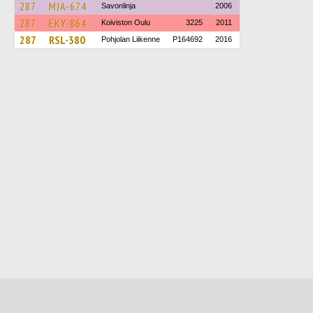
287
MJA-674
Savonlinja
2006
287
EKY-864
Koiviston Oulu
3225
2011
287
RSL-380
Pohjolan Liikenne
P164692
2016