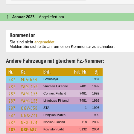
↑
Januar 2023
Angeliefert am
Kommentar
Sie sind nicht
angemeldet
.
Melden Sie sich bitte an, um einen Kommentar zu schreiben.
Andere Fahrzeuge mit gleichem Fz.-Nummer:
Nr.
KZ
Bhf.
Fab.-Nr.
Bj.
287
MJA-674
Savonlinja
1987
287
YAM-155
Vantaan Liikenne
7481
1992
287
YAM-155
Connex Finland
7481
1992
287
YAM-155
Linjebuss Finland
7481
1992
287
OGV-638
STA
1
1996
287
OGX-241
Pohjolan Matka
1999
287
NEX-324
Nobina Finland
118
2002
287
KBF-687
Koiviston Lahti
3132
2004