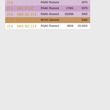
214
RSAG Rostock
1973
214
HRO-X 191
RSAG Rostock
17561
1979
214
HRO-RO 214
RSAG Rostock
102936
2003
214
DM-V 251
MVVG Demmin
2006
214
HRO-RO 214
RSAG Rostock
B526
03.2024