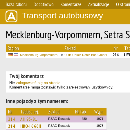
Baza taboru
Dodatkowo
Komentarze
Aktualizacje
O stron
Transport autobusowy
Mecklenburg-Vorpommern, Setra S
Region
Zakład
Nr
Tab
214
UE
Mecklenburg-Vorpommern
URB-Unser-Roter-Bus GmbH
Twój komentarz
Nie
zalogowałeś się na stronie
.
Komentarze mogą zostawić tylko zarejestrowani użytkownicy.
Inne pojazdy z tym numerem:
Nr
Tablice rej.
Zakład
Nr fab.
Wypr.
214
AH 93-81
RSAG Rostock
480
1971
214
HRO-IK 66H
RSAG Rostock
1973