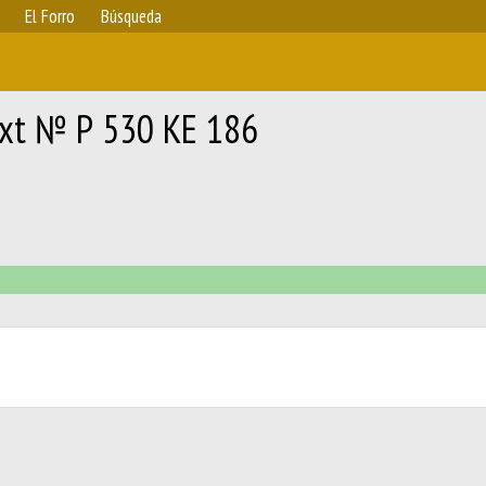
El Forro
Búsqueda
xt № Р 530 КЕ 186