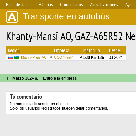
Base de datos
Además
Comentarios
Actualizaciones
Ayuda
Transporte en autobús
Khanty-Mansi AO, GAZ-A65R52 Ne
Región
Empresa
Matrícula
Desde...
Р 530 КЕ 186
03.2024
Khanty-Mansi AO
OOO "Neak"
↑
Marzo 2024 a.
Entró a la empresa
Tu comentario
No has iniciado sesión en el sitio.
Solo los usuarios registrados pueden dejar comentarios..