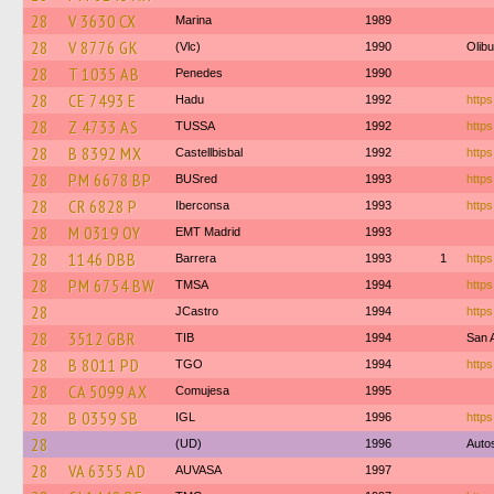
28
V 3630 CX
Marina
1989
28
V 8776 GK
(Vlc)
1990
Olib
28
T 1035 AB
Penedes
1990
28
CE 7493 E
Hadu
1992
https
28
Z 4733 AS
TUSSA
1992
https
28
B 8392 MX
Castellbisbal
1992
https
28
PM 6678 BP
BUSred
1993
https
28
CR 6828 P
Iberconsa
1993
https
28
M 0319 OY
EMT Madrid
1993
28
1146 DBB
Barrera
1993
1
https
28
PM 6754 BW
TMSA
1994
https
28
JCastro
1994
https
28
3512 GBR
TIB
1994
San 
28
B 8011 PD
TGO
1994
https
28
CA 5099 AX
Comujesa
1995
28
B 0359 SB
IGL
1996
https
28
(UD)
1996
Autos
28
VA 6355 AD
AUVASA
1997