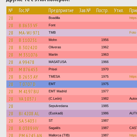
№
Гос.№
Предприятие
Зав.№
Постр.
Утил.
При
28
Boadilla
https
28
B 8633 VF
Font
28
MA-WJ 971
TMB
Foto
28
B 110251
Mohn
1956
28
B 302420
Oliveras
1962
28
M 351076
Martin
1963
28
A 99478
MASATUSA
1966
28
M 876453
Prisei
1970
28
B 2653 AY
TMESA
1975
https
28
T 0707 D
EMT
1975
28
M 4197 BU
EMT Madrid
1977
28
VA 1037 J
(C.León)
1982
Autoc
28
Sepulvedana
1985
28
BI 4208 AL
(Euskadi)
1986
AUTO
28
SA 5403 I
ST
1987
28
B 0389 HV
Sagalés
1987
CAS
28
PM 6245 AN
Mallorca (TIB)
1987
https