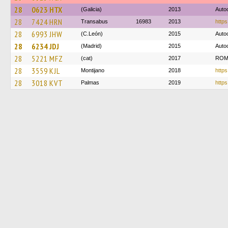
28
0623 HTX
(Galicia)
2013
Auto
28
7424 HRN
Transabus
16983
2013
https
28
6993 JHW
(C.León)
2015
Auto
28
6234 JDJ
(Madrid)
2015
Auto
28
5221 MFZ
(cat)
2017
ROM
28
3559 KJL
Montijano
2018
https
28
3018 KVT
Palmas
2019
https