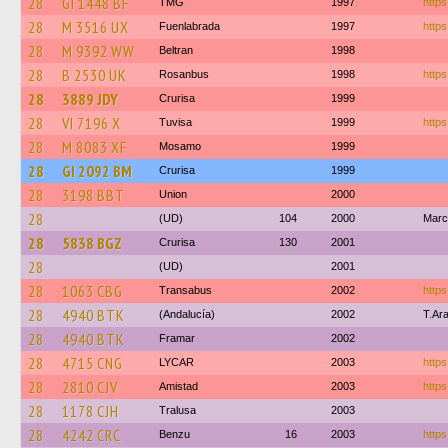
28
GI 1448 BF
TMG
1997
https
28
M 3516 UX
Fuenlabrada
1997
https
28
M 9392 WW
Beltran
1998
28
B 2530 UK
Rosanbus
1998
https
28
3889 JDY
Crurisa
1999
28
VI 7196 X
Tuvisa
1999
https
28
M 8083 XF
Mosamo
1999
28
GI 2092 BM
Crurisa
1999
28
3198 BBT
Union
2000
28
(UD)
104
2000
Marc
28
5838 BGZ
Crurisa
130
2001
28
(UD)
2001
28
1063 CBG
Transabus
2002
https
28
4940 BTK
(Andalucía)
2002
T.Ar
28
4940 BTK
Framar
2002
28
4715 CNG
LYCAR
2003
https
28
2810 CJV
Amistad
2003
https
28
1178 CJH
Tralusa
2003
28
4242 CRC
Benzu
16
2003
https