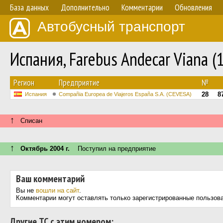
База данных
Дополнительно
Комментарии
Обновления
Автобусный транспорт
Испания, Farebus Andecar Viana (
Регион
Предприятие
№
28
8
Испания
Compañia Europea de Viajeros España S.A. (CEVESA)
↑
Списан
↑
Октябрь 2004 г.
Поступил на предприятие
Ваш комментарий
Вы не
вошли на сайт
.
Комментарии могут оставлять только зарегистрированные пользов
Другие ТС с этим номером: