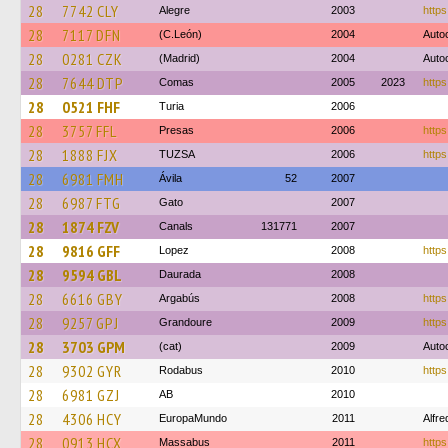
28
7742 CLY
Alegre
2003
https
28
7117 DFN
(C.León)
2004
Auto
28
0281 CZK
(Madrid)
2004
Auto
28
7644 DTP
Comas
2005
2023
https
28
0521 FHF
Turia
2006
28
3757 FFL
Presas
2006
https
28
1888 FJX
TUZSA
2006
https
28
6981 FMH
Ávila
52
2007
28
6987 FTG
Gato
2007
28
1874 FZV
Canals
131771
2007
28
9816 GFF
Lopez
2008
https
28
9594 GBL
Daurada
2008
28
6616 GBY
Argabús
2008
https
28
9257 GPJ
Grandoure
2009
https
28
3703 GPM
(cat)
2009
Autoc
28
9302 GYR
Rodabus
2010
https
28
6981 GZJ
AB
2010
28
4306 HCY
EuropaMundo
2011
Alfr
28
0913 HCX
Massabus
2011
https