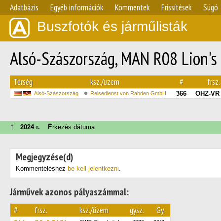
Adatbázis
Egyéb információk
Kommentek
Frissítések
Súgó
Buszfotók és járműlisták
Alsó-Szászország, MAN R08 Lion's 
Térség
ksz./üzem
#
frsz.
366
OHZ-VR 
Alsó-Szászország
Reisedienst von Rahden GmbH
↑
2024 г.
Érkezés dátuma
Megjegyzése(d)
Kommenteléshez
be kell jelentkezni
.
Járművek azonos pályaszámmal:
#
frsz.
ksz./üzem
gysz.
Gy.