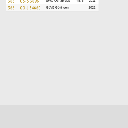
366
OS-S 3696
SWO Osnabrück
4876
2011
366
GÖ-J 3466E
GöVB Göttingen
2022