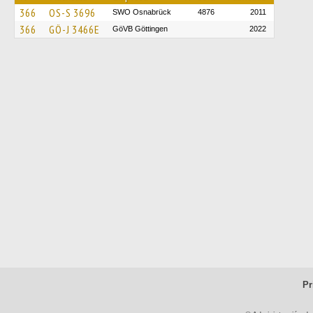
366
OS-S 3696
SWO Osnabrück
4876
2011
366
GÖ-J 3466E
GöVB Göttingen
2022
Pr