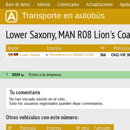
Base de datos
Además
Comentarios
Actualizaciones
Ayuda
Transporte en autobús
Lower Saxony, MAN R08 Lion's Coa
Región
Empresa
№
Matrícula
Reisedienst von Rahden GmbH
366
OHZ-VR 3
Lower Saxony
↑
2024 a.
Entró a la empresa
Tu comentario
No has iniciado sesión en el sitio.
Solo los usuarios registrados pueden dejar comentarios..
Otros vehículos con este número:
№
Matrícula
Empresa
№ obra
Fabricado