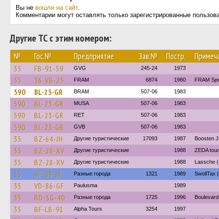
Вы не
вошли на сайт
.
Комментарии могут оставлять только зарегистрированные пользов
Другие ТС с этим номером:
№
Гос.№
Предприятие
Зав.№
Постр.
Примеч
35
FB-91-59
GVG
245-24
1973
35
36-VB-25
FRAM
6874
1980
FRAM Spe
590
BL-23-GR
BRAM
507-06
1983
590
BL-23-GR
MUSA
507-06
1983
590
BL-23-GR
RET
507-06
1983
590
BL-23-GR
GVB
507-06
1983
35
BZ-64-JH
Другие туристические
17093
1987
Boosten J
35
BZ-28-XV
Другие туристические
1988
ZEDA tour
35
BZ-28-XV
Другие туристические
1988
Lassche (
35
VF-08-JK
Разные города
1321
1989
SwollTax (
35
VD-86-GF
Paulusma
1989
35
BD-SG-40
Разные города
1725
1996
Boulevard
35
BF-LB-91
Alpha Tours
3254
1997