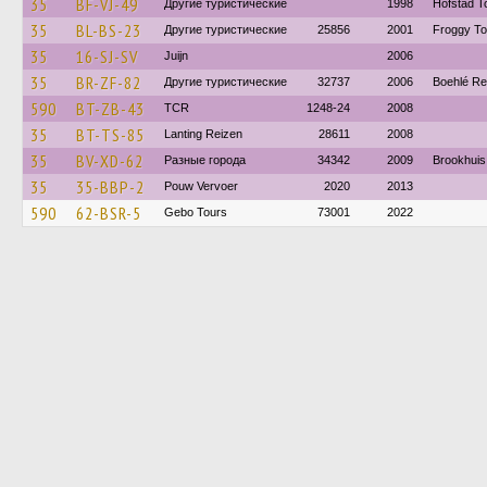
35
BF-VJ-49
Другие туристические
1998
Hofstad T
35
BL-BS-23
Другие туристические
25856
2001
Froggy T
35
16-SJ-SV
Juijn
2006
35
BR-ZF-82
Другие туристические
32737
2006
Boehlé Re
590
BT-ZB-43
TCR
1248-24
2008
35
BT-TS-85
Lanting Reizen
28611
2008
35
BV-XD-62
Разные города
34342
2009
Brookhuis
35
35-BBP-2
Pouw Vervoer
2020
2013
590
62-BSR-5
Gebo Tours
73001
2022