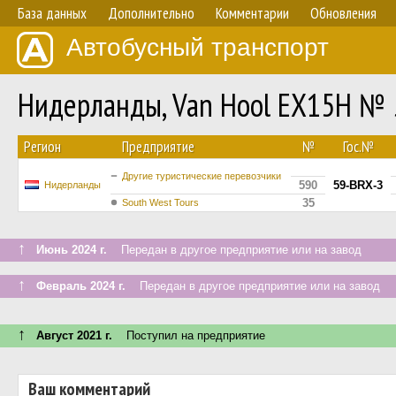
База данных
Дополнительно
Комментарии
Обновления
Автобусный транспорт
Нидерланды, Van Hool EX15H № 
Регион
Предприятие
№
Гос.№
Другие туристические перевозчики
590
59-BRX-3
Нидерланды
35
South West Tours
↑
Июнь 2024 г.
Передан в другое предприятие или на завод
↑
Февраль 2024 г.
Передан в другое предприятие или на завод
↑
Август 2021 г.
Поступил на предприятие
Ваш комментарий