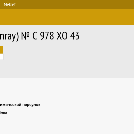
Meklēt
 Sunray) № С 978 ХО 43
имический переулок
diena