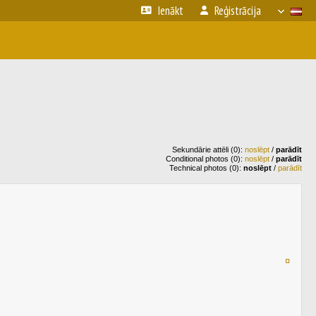
Ienākt
Reģistrācija
Sekundārie attēli (0):
noslēpt
/
parādīt
Conditional photos (0):
noslēpt
/
parādīt
Technical photos (0):
noslēpt
/
parādīt
¤