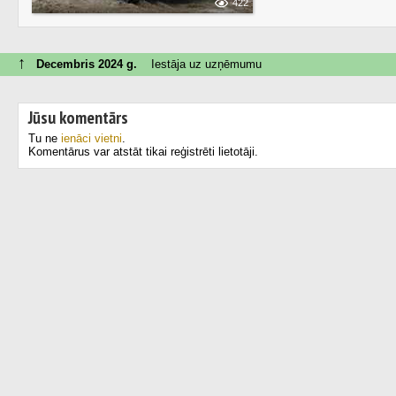
422
↑
Decembris 2024 g.
Iestāja uz uzņēmumu
Jūsu komentārs
Tu ne
ienāci vietni
.
Komentārus var atstāt tikai reģistrēti lietotāji.