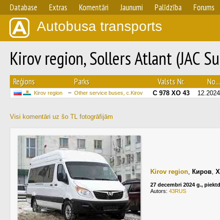
Database
Extras
Komentāri
Jaunumi
Palīdzība
Forums
Autobusa transports
Kirov region, Sollers Atlant (JAC
Reģions
Parks
Valsts Nr.
No...
С 978 ХО 43
12.2024
Kirov region
Other service buses, c.Kirov
Visi komentāri uz šo TL fotogrāfijām
Kirov region
,
Киров
,
Х
27 decembri 2024 g., piekt
Autors:
43RUS