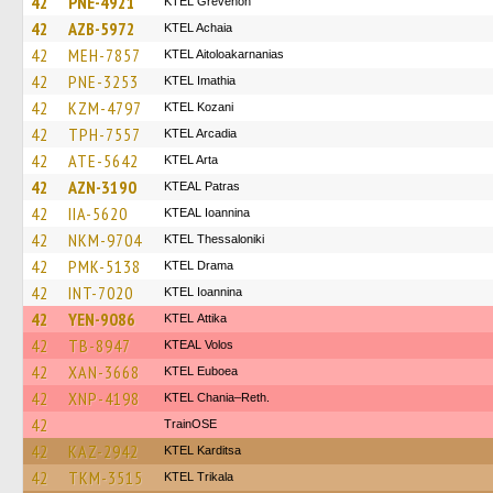
42
PNE-4921
ΚΤΕL Grevenon
42
AZB-5972
KTEL Achaia
42
MEH-7857
KTEL Aitoloakarnanias
42
PNE-3253
KTEL Imathia
42
KZM-4797
ΚΤΕL Kozani
42
TPH-7557
KTEL Arcadia
42
ATE-5642
KTEL Arta
42
AZN-3190
KTEAL Patras
42
IIA-5620
KTEAL Ioannina
42
NKM-9704
KTEL Thessaloniki
42
PMK-5138
KTEL Drama
42
INT-7020
KTEL Ioannina
42
YEN-9086
KΤΕL Αttika
42
TB-8947
KTEAL Volos
42
XAN-3668
ΚΤΕL Euboea
42
XNP-4198
KTEL Chania–Reth.
42
TrainΟSE
42
KAZ-2942
ΚΤΕL Karditsa
42
TKM-3515
ΚΤΕL Τrikala