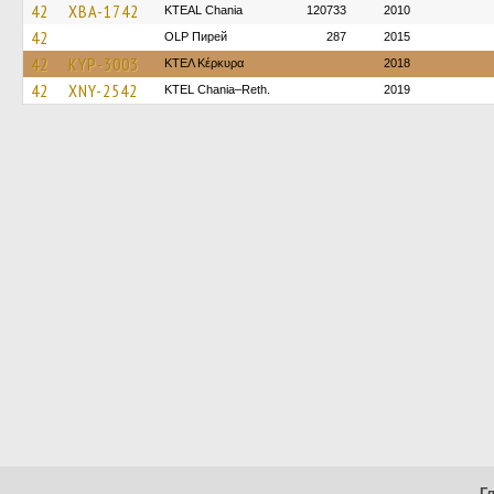
42
XBA-1742
KTEAL Chania
120733
2010
42
OLP Пирей
287
2015
42
KYP-3003
ΚΤΕΛ Κέρκυρα
2018
42
XNY-2542
KTEL Chania–Reth.
2019
Г