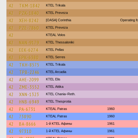
42
TKM-1842
ΚΤΕL Τrikala
42
PZK-1840
KTEL Preveza
42
XEH-8242
[OASA] Corinthia
Operating 
42
PZE-7860
KTEL Preveza
42
KTEAL Volos
42
NAN-9179
KTEL Thessaloniki
42
EEK-6274
KTEL Pellas
42
EPK-6380
KTEL Serres
42
TKH-8575
ΚΤΕL Τrikala
42
TPB-2246
KTEL Arcadia
42
AHE-2099
KTEL Elis
42
ZME-3552
KΤΕL Αttika
42
XNN-1323
KTEL Chania–Reth.
42
HNB-6949
KTEL Thesprotia
42
PA-6731
KTEAL Patras
1960
42
73890
KTEAL Patras
1960
42
BA-8666
1-й KTEL Афины
1961
42
97310
1-й KTEL Афины
1961