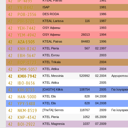
42
IP-4895
KTEAL Patras
1981
42
YN-8442
ISAP
1981
42
POB-2356
DES RODA
1986
42
PIH-5701
KTEAL Larissa
116
1987
42
YEH-7442
OSY Афины
1993
42
YEM-4942
OSY Афины
26013
1994
42
AZA-1505
KTEAL Patras
84483
1996
42
KNH-8242
KTEL Pieria
567
02.1997
42
EBH-3647
KTEL Evrou
2003
42
BOP-1723
ΚΤΕL Τrikala
2004
42
ZMM-5057
KΤΕL Αttika
2004
42
KMH-7942
KTEL Messinia
520992
02.2004
Αργυροπου
42
IBO-8656
KΤΕL Αttika
2005
42
KIH-9755
[OASTH] Kilkis
108754
2005
Για λογαρι
42
HAN-5000
KTEL Elis
828
04.2008
42
YPY-5488
KTEL Elis
828
04.2008
42
NKM-8519
[TheTA] Serres
118767
2009
Για λογαρι
42
KNP-4342
KTEL Pieria
1052
05.2009
42
BOI-2922
ΚΤΕL Magnesia
1037
07.2009