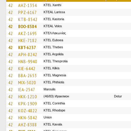
42
AHZ-1354
KTEL Xanthi
42
PPZ-6167
KTEAL Larissa
42
KTB-8542
KTEL Kastoria
42
BOO-8384
KTEAL Volos
42
AKZ-1695
ΚΤΕΛ Λακωνίας
42
HKE-7182
ΚΤΕL Euboea
42
KBT-6237
KTEL Thebes
42
APH-8242
KTEL Argolida
42
HNB-9940
KTEL Thesprotia
42
KIE-6442
KTEL Kilkis
42
BBA-2653
ΚΤΕL Magnesia
42
MIX-5020
ΚΤΕL Phthiotis
42
IEA-2547
Maroulis
42
HKK-1210
(46/83) Ираклион
Detur
42
KPK-1909
KTEL Corinthia
42
KOZ-4822
KTEL Rhodope
42
HKN-5842
Union
42
AHZ-8388
KTEL Kavala