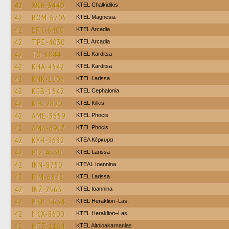
42
XKH-3440
ΚΤΕL Chalkidikis
42
BOM-6705
ΚΤΕL Magnesia
42
EPK-6400
KTEL Arcadia
42
TPE-4030
KTEL Arcadia
42
TO-8844
ΚΤΕL Karditsa
42
KHA-4542
ΚΤΕL Karditsa
42
KNK-1106
KTEL Larissa
42
KEB-1542
KTEL Cephalonia
42
KIB-2820
KTEL Kilkis
42
AME-3659
ΚΤΕL Phocis
42
AMA-6917
ΚΤΕL Phocis
42
KYH-3632
ΚΤΕΛ Κέρκυρα
42
PIZ-4339
KTEL Larissa
42
INN-8750
KTEAL Ioannina
42
PIM-6342
KTEL Larissa
42
INZ-2563
KTEL Ioannina
42
HKB-5634
KTEL Heraklion–Las.
42
HKX-8600
KTEL Heraklion–Las.
42
MEZ-1164
KTEL Aitoloakarnanias