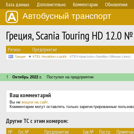
База данных
Дополнительно
Комментарии
Обновления
Автобусный транспорт
Греция, Scania Touring HD 12.0 №
Регион
Предприятие
Греция
KTEL Heraklion–Lasithi
ΚΤΕΛ Ηρακλείου–Λασιθίου (Minoan Lines)
↑
Октябрь 2022 г.
Поступил на предприятие
Ваш комментарий
Вы не
вошли на сайт
.
Комментарии могут оставлять только зарегистрированные пользов
Другие ТС с этим номером:
№
Гос.№
Предприятие
Зав.№
Постр.
Примеча