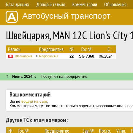
База данных
Дополнительно
Комментарии
Обновления
Автобусный транспорт
Швейцария, MAN 12C Lion's City 
Регион
Предприятие
№
Гос.№
С...
22
SG 7360
06.2024
Швейцария
Regiobus AG
↑
Июнь 2024 г.
Поступил на предприятие
Ваш комментарий
Вы не
вошли на сайт
.
Комментарии могут оставлять только зарегистрированные пользов
Другие ТС с этим номером:
№
Гос.№
Предприятие
Зав.№
Постр.
Утил.