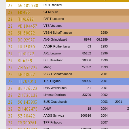
22
SG 381 888
RTB Rheintal
22
FR 483
GFM Bulle
22
TI 41622
FART Locarno
22
VD 184437
VTS Voyages
22
SH 38022
VBSH Schaffhausen
1980
22
BE 92977
AVG Grindelwald
8974
06.1989
22
LU 15050
AAGR Rothenburg
63
1993
22
TI 41922
ARL Lugano
85152
1996
22
BL 6439
BLT Baselland
90036
1999
22
ZH 556222
Maag
7582-2
1999
22
SH 38022
VBSH Schaffhausen
2001
22
TI 207013
TPL Lugano
99095
2001
22
BE 476522
RBS Worblaufen
81
2001
22
ZH 726122
Limmat Dietikon
33790
2002
22
SG 143903
BUS Ostschweiz
2003
2021
22
ZH 402478
AHW
18
2004
Z
22
SZ 70422
AAGS Schwyz
106616
2004
22
FR 300261
TPF Fribourg
2007