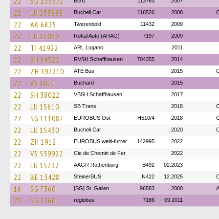
22
SO 133371
BGU
113763
2007
22
LU 233888
Bucheli Car
116526
2008
O
22
AG 6825
Twerenbold
11432
2009
22
LU 15039
Rottal Auto (ARAG)
7197
2009
22
TI 41922
ARL Lugano
2011
22
SH 54322
RVSH Schaffhausen
704355
2014
22
ZH 397210
ATE Bus
2015
O
22
VS 1071
Buchard
2015
22
SH 38022
VBSH Schaffhausen
2017
22
LU 15610
SB Trans
2018
O
22
SG 111087
EUROBUS Ost
H510/4
2018
O
22
LU 15430
Bucheli Car
2020
O
22
ZH 1912
EUROBUS welti-furrer
142995
2022
22
VS 539922
Cie de Chemin de Fer
2022
22
LU 15732
AAGR Rothenburg
B492
02.2023
22
BE 13428
SteinerBUS
N422
12.2025
O
16
SG 7360
[SG] St. Gallen
96583
2000
23
SG 7360
regiobus
7186
09.2011