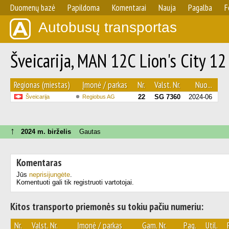
Duomenų bazė
Papildoma
Komentarai
Nauja
Pagalba
F
Autobusų transportas
Šveicarija, MAN 12C Lion's City 12
Regionas (miestas)
Įmonė / parkas
Nr.
Valst. Nr.
Nuo...
22
SG 7360
2024-06
Šveicarija
Regiobus AG
↑
2024 m. birželis
Gautas
Komentaras
Jūs
neprisijungėte
.
Komentuoti gali tik registruoti vartotojai.
Kitos transporto priemonės su tokiu pačiu numeriu:
Nr.
Valst. Nr.
Įmonė / parkas
Gam. Nr.
Pag.
Util.