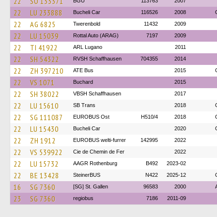
22
SO 133371
BGU
113763
2007
22
LU 233888
Bucheli Car
116526
2008
22
AG 6825
Twerenbold
11432
2009
22
LU 15039
Rottal Auto (ARAG)
7197
2009
22
TI 41922
ARL Lugano
2011
22
SH 54322
RVSH Schaffhausen
704355
2014
22
ZH 397210
ATE Bus
2015
22
VS 1071
Buchard
2015
22
SH 38022
VBSH Schaffhausen
2017
22
LU 15610
SB Trans
2018
22
SG 111087
EUROBUS Ost
H510/4
2018
22
LU 15430
Bucheli Car
2020
22
ZH 1912
EUROBUS welti-furrer
142995
2022
22
VS 539922
Cie de Chemin de Fer
2022
22
LU 15732
AAGR Rothenburg
B492
2023-02
22
BE 13428
SteinerBUS
N422
2025-12
16
SG 7360
[SG] St. Gallen
96583
2000
23
SG 7360
regiobus
7186
2011-09