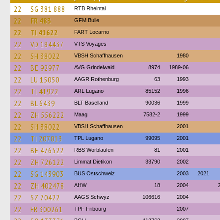
22
SG 381 888
RTB Rheintal
22
FR 483
GFM Bulle
22
TI 41622
FART Locarno
22
VD 184437
VTS Voyages
22
SH 38022
VBSH Schaffhausen
1980
22
BE 92977
AVG Grindelwald
8974
1989-06
22
LU 15050
AAGR Rothenburg
63
1993
22
TI 41922
ARL Lugano
85152
1996
22
BL 6439
BLT Baselland
90036
1999
22
ZH 556222
Maag
7582-2
1999
22
SH 38022
VBSH Schaffhausen
2001
22
TI 207013
TPL Lugano
99095
2001
22
BE 476522
RBS Worblaufen
81
2001
22
ZH 726122
Limmat Dietikon
33790
2002
22
SG 143903
BUS Ostschweiz
2003
2021
22
ZH 402478
AHW
18
2004
22
SZ 70422
AAGS Schwyz
106616
2004
22
FR 300261
TPF Fribourg
2007