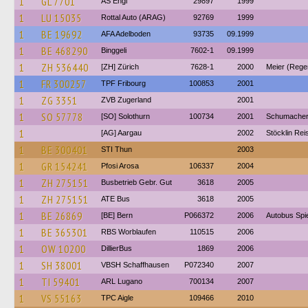
1
GL 7701
AS Engi
29897
1999
1
LU 15035
Rottal Auto (ARAG)
92769
1999
1
BE 19692
AFA Adelboden
93735
09.1999
1
BE 468290
Binggeli
7602-1
09.1999
1
ZH 536440
[ZH] Zürich
7628-1
2000
Meier (Rege
1
FR 300257
TPF Fribourg
100853
2001
1
ZG 3351
ZVB Zugerland
2001
1
SO 57778
[SO] Solothurn
100734
2001
Schumacher
1
[AG] Aargau
2002
Stöcklin Re
1
BE 300401
STI Thun
2003
1
GR 154241
Pfosi Arosa
106337
2004
1
ZH 275151
Busbetrieb Gebr. Gut
3618
2005
1
ZH 275151
ATE Bus
3618
2005
1
BE 26869
[BE] Bern
P066372
2006
Autobus Spie
1
BE 365301
RBS Worblaufen
110515
2006
1
OW 10200
DillierBus
1869
2006
1
SH 38001
VBSH Schaffhausen
P072340
2007
1
TI 59401
ARL Lugano
700134
2007
1
VS 55163
TPC Aigle
109466
2010