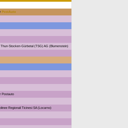
or
PostAuto
 Thun-Stocken-Gürbetal (TSG) AG (Blumenstein)
r Postauto
olinee Regionali Ticinesi SA (Locarno)