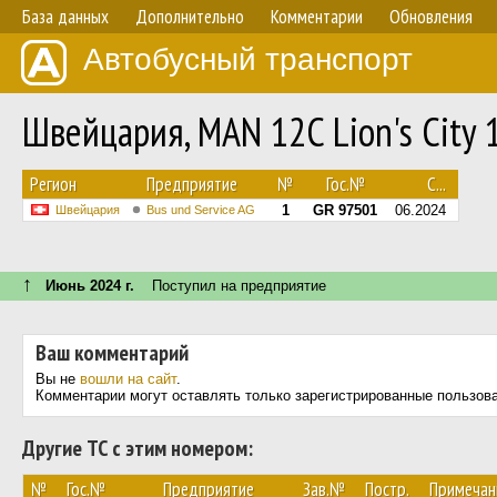
База данных
Дополнительно
Комментарии
Обновления
Автобусный транспорт
Швейцария, MAN 12C Lion's City 
Регион
Предприятие
№
Гос.№
С...
1
GR 97501
06.2024
Швейцария
Bus und Service AG
↑
Июнь 2024 г.
Поступил на предприятие
Ваш комментарий
Вы не
вошли на сайт
.
Комментарии могут оставлять только зарегистрированные пользов
Другие ТС с этим номером:
№
Гос.№
Предприятие
Зав.№
Постр.
Примечан