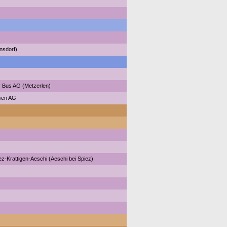
nsdorf)
 Bus AG (Metzerlen)
isen AG
z-Krattigen-Aeschi (Aeschi bei Spiez)