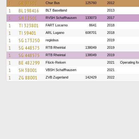
1
GR 97501
Chur Bus
125760
2012
1
BL 198416
BLT Baselland
2013
1
SH 12501
RVSH Schaffhausen
133073
2017
1
TI 323801
FART Locarno
8641
2018
1
TI 59401
ARL Lugano
608701
2018
1
SG 173250
regiobus
2019
1
SG 448575
RTB Rheintal
138049
2019
1
SG 448575
RTB Rheintal
138049
2019
1
BE 482299
Flück-Reisen
2021
Operating f
1
SH 38001
VBSH Schaffhausen
2021
1
ZG 88001
ZVB Zugerland
142429
2022