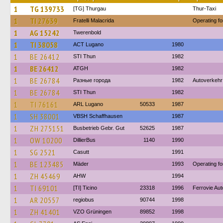
1
TG 139733
[TG] Thurgau
Thur-Taxi
1
TI 27639
Fratelli Malacrida
Operating f
1
AG 15242
Twerenbold
1
TI 38058
ACT Lugano
1980
1
BE 26412
STI Thun
1982
1
BE 26412
ATGH
1982
1
BE 26784
Разные города
1982
Autoverkehr
1
BE 26784
STI Thun
1982
1
TI 76161
ARL Lugano
50533
1987
1
SH 38001
VBSH Schaffhausen
1987
1
ZH 275151
Busbetrieb Gebr. Gut
52625
1987
1
OW 10200
DillierBus
1140
1990
1
SG 2521
Casutt
1991
1
BE 123485
Mäder
1993
Operating fo
1
ZH 45469
AHW
1994
1
TI 69101
[TI] Ticino
23318
1996
Ferrovie Aut
1
AR 20557
regiobus
90744
1998
1
ZH 41401
VZO Grüningen
89852
1998