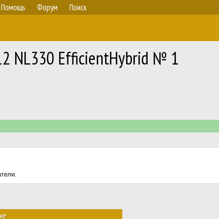
Помощь
Форум
Поиск
12 NL330 EfficientHybrid № 1
атели.
ие