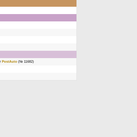
or
PostAuto
(№ 11682)