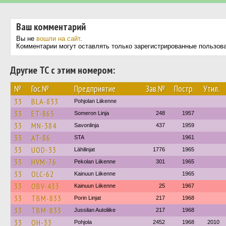
Ваш комментарий
Вы не
вошли на сайт
.
Комментарии могут оставлять только зарегистрированные пользов
Другие ТС с этим номером:
№
Гос.№
Предприятие
Зав.№
Постр.
Утил.
33
BLA-833
Pohjolan Liikenne
33
ET-865
Someron Linja
248
1957
33
MN-384
Savonlinja
437
1959
33
AT-86
STA
1961
33
UOD-33
Lähilinjat
1776
1965
33
HVM-76
Pekolan Liikenne
301
1965
33
OLC-62
Kainuun Liikenne
1965
33
OBV-433
Kainuun Liikenne
25
1967
33
TBM-833
Porin Linjat
217
1968
33
TBM-833
Jussilan Autoliike
217
1968
33
OH-33
Pohjola
2452
1968
2010