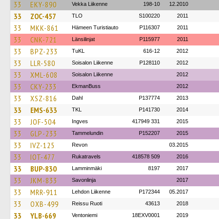
33
EKY-890
Vekka Liikenne
198-10
12.2010
33
ZOC-457
TLO
S100220
2011
33
MKK-861
Hämeen Turistiauto
P116307
2011
33
CNK-721
Länsilinjat
P115977
2011
33
BPZ-233
TuKL
616-12
2012
33
LLR-580
Soisalon Liikenne
P128110
2012
33
XML-608
Soisalon Liikenne
2012
33
CKY-233
EkmanBuss
2012
33
XSZ-816
Dahl
P137774
2013
33
EMS-633
TKL
P141730
2014
33
JOF-504
Ingves
417949 331
2015
33
GLP-233
Tammelundin
P152207
2015
33
IVZ-125
Revon
03.2015
33
IOT-477
Rukatravels
418578 509
2016
33
BUP-830
Lamminmäki
8197
2017
33
JKM-833
Savonlinja
2017
33
MRR-911
Lehdon Liikenne
P172344
05.2017
33
OXB-499
Reissu Ruoti
43613
2018
33
YLB-669
Ventoniemi
18EXV0001
2019