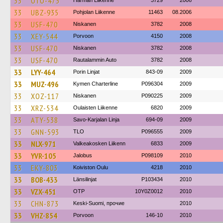
33
OTO-473
Härmän Liikenne
3729
2006
33
UBZ-935
Pohjolan Liikenne
11463
08.2006
33
USF-470
Niskanen
3782
2008
33
XEY-544
Porvoon
4150
2008
33
USF-470
Niskanen
3782
2008
33
USF-470
Rautalammin Auto
3782
2008
33
LYY-464
Porin Linjat
843-09
2009
33
MUZ-496
Kymen Charterline
P096304
2009
33
XOZ-117
Niskanen
P090225
2009
33
XRZ-534
Oulaisten Liikenne
6820
2009
33
ATY-538
Savo-Karjalan Linja
694-09
2009
33
GNN-593
TLO
P096555
2009
33
NLX-971
Valkeakosken Liikenn
6833
2009
33
YVR-105
Jalobus
P098109
2010
33
EKY-803
Koiviston Oulu
4218
2010
33
BOB-433
Länsilinjat
P103434
2010
33
VZX-451
OTP
10Y0Z0012
2010
33
CHN-873
Keski-Suomi, прочие
2010
33
VHZ-854
Porvoon
146-10
2010