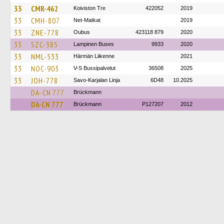
33
CMR-462
Koiviston Tre
422052
2019
33
CMH-807
Net-Matkat
2019
33
ZNE-778
Oubus
423118 879
2020
33
SZC-385
Lampinen Buses
9933
2020
33
NML-533
Härmän Liikenne
2021
33
NOC-903
V-S Bussipalvelut
36508
2025
33
JOH-778
Savo-Karjalan Linja
6D48
10.2025
DA-CN 777
Brückmann
DA-CN 777
Brückmann
P127207
2012