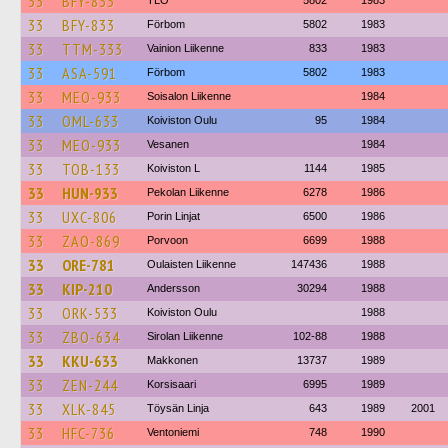
33
BFY-833
TLO
5802
1983
33
BFY-833
Förbom
5802
1983
33
TTM-333
Vainion Liikenne
833
1983
33
ASA-591
Förbom
5802
1983
33
MEO-933
Soisalon Liikenne
1984
33
OML-633
Koiviston Oulu
95
1984
33
MEO-933
Vesanen
1984
33
TOB-133
Koiviston L
1144
1985
33
HUN-933
Pekolan Liikenne
6278
1986
33
UXC-806
Porin Linjat
6500
1986
33
ZAO-869
Porvoon
6699
1988
33
ORE-781
Oulaisten Liikenne
147436
1988
33
KIP-210
Andersson
30294
1988
33
ORK-533
Koiviston Oulu
1988
33
ZBO-634
Sirolan Liikenne
102-88
1988
33
KKU-633
Makkonen
13737
1989
33
ZEN-244
Korsisaari
6995
1989
33
XLK-845
Töysän Linja
643
1989
2001
33
HFC-736
Ventoniemi
748
1990