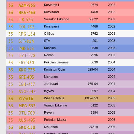
33
AZM-955
Koiviston L
9674
2002
33
HKG-433
Korsisaari
4468
2002
33
ILK-533
Soisalon Liikenne
55022
2002
33
TOI-282
Korsisaari
4468
2002
33
RPG-164
OlliBus
9762
2003
33
BJF-814
STA
201
2003
33
IMR-638
Kuopion
9838
2003
33
TZT-578
Revon
2996
2003
33
FJO-330
Pekolan Liikenne
6030
2004
33
XKG-733
Koiviston Oulu
829-04
2004
33
GFZ-403
Niskanen
2004
33
CGH-457
Jari Kaari
765-04
2004
33
XVO-542
Ingves
9997
2004
33
YJV-616
Wasa Citybus
P057853
2005
33
MPG-833
Vainion Liikenne
6122
2005
33
OTL-709
Revon
3394
2005
33
AUS-493
Pohjolan Matka
2006
33
SKO-150
Niskanen
27319
2006