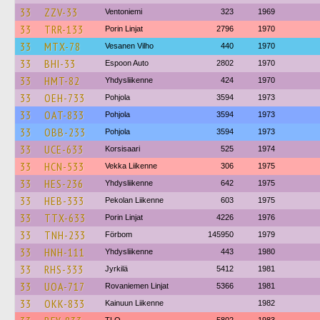
33
ZZV-33
Ventoniemi
323
1969
33
TRR-133
Porin Linjat
2796
1970
33
MTX-78
Vesanen Vilho
440
1970
33
BHI-33
Espoon Auto
2802
1970
33
HMT-82
Yhdysliikenne
424
1970
33
OEH-733
Pohjola
3594
1973
33
OAT-833
Pohjola
3594
1973
33
OBB-233
Pohjola
3594
1973
33
UCE-633
Korsisaari
525
1974
33
HCN-533
Vekka Liikenne
306
1975
33
HES-236
Yhdysliikenne
642
1975
33
HEB-333
Pekolan Liikenne
603
1975
33
TTX-633
Porin Linjat
4226
1976
33
TNH-233
Förbom
145950
1979
33
HNH-111
Yhdysliikenne
443
1980
33
RHS-333
Jyrkilä
5412
1981
33
UOA-717
Rovaniemen Linjat
5366
1981
33
OKK-833
Kainuun Liikenne
1982