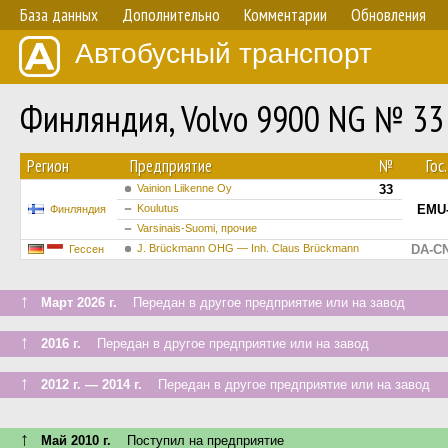
База данных
Дополнительно
Комментарии
Обновления
Автобусный транспорт
Финляндия, Volvo 9900 NG № 33
Регион
Предприятие
№
Гос
Vainion Liikenne Oy
33
Koulutus
EMU-
Финляндия
Varsinais-Suomi, прочие
J. Brückmann OHG — Inh. Claus Brückmann
DA-CN
Гессен
↑
Март 2026 г.
Передан в другое предприятие или на завод
↑
2016 г.
Передан в другое предприятие или на завод
↑
2012 г. — 2014 г.
Передан в другое предприятие или на завод
↑
Май 2010 г.
Поступил на предприятие