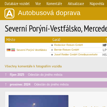
Databáze vozidel
Více
Komentáře
Aktualizace
Nápověda
Autobusová doprava
Severní Porýní-Vestfálsko, Merced
Město
Garáž
Redecker Reisen GmbH
HF
Bernie-Reisen GmbH
LP
Severní Porýní-Vestfálsko
Josef Rettler GmbH Omnibusverkehr
HS
Všechny komentáře k fotografiím vozidla
↑
říjen 2025
Odeslán do jiného města
↑
prosinec 2024
Odeslán do jiného města