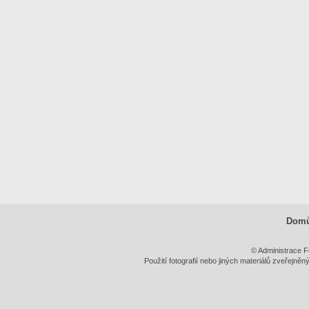
Dom
© Administrace F
Použití fotografií nebo jiných materiálů zveřejně