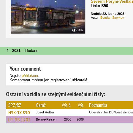
Severní Porýní-Vestfál
Linka
S50
Neděle 22. ledna 2023
Autor:
Bogdan Smykov
307
↑
2021
Dodano
Your comment
Nejste
přihlášeni
.
Komentovat mohou jen registrovaní uživatelé.
Ostatní vozidla se stejnými evidenčními čísly:
SPZ/RZ
Garáž
Výr. č.
Výr.
Poznámka
HSK-TX 830
Josef Rettler
Operating for DB Westfalenbu
LP-BB 1202
Bernie-Reisen
2806
2008