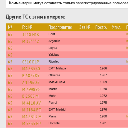
Комментарии могут оставлять только зарегистрированные пользов
Другие ТС с этим номером:
№
Гос.№
Предприятие
Зав.№
Постр.
Утил.
65
3518 FKK
Font
h
65
M 32** *Z
Argabús
h
65
Leyca
h
65
Yajobus
65
0810 DLP
Ripollet
h
65
MA 53540
EMT Málaga
1966
65
B 587785
Oliveras
1967
65
A 139603
MASATUSA
1969
65
M 799893
Martin
1970
65
B 2508 M
Mohn
1972
65
M 4118 AV
Ferrol
1975
65
M 2184 BT
EMT Madrid
1976
65
MA 8312 M
Plana
1980
h
65
M 5835 EP
Llorente
1981