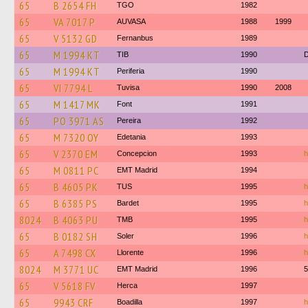
65
B 2654 FH
TGO
1982
65
VA 7017 P
AUVASA
1988
1999
65
V 5132 GD
Fernanbus
1989
65
M 1994 KT
TIB
1990
65
M 1994 KT
Periferia
1990
65
VI 7794 L
Tuvisa
1990
2008
65
M 1417 MK
Font
1991
65
PO 3971 AS
Pereira
1992
65
M 7320 OY
Edetania
1993
65
V 2370 EM
Concepcion
1993
h
65
M 0811 PC
EMT Madrid
1994
65
B 4605 PK
TUS
1995
h
65
B 6385 PS
Bardet
1995
h
8024
B 4063 PU
TMB
1995
h
65
B 0182 SH
Soler
1996
h
65
A 7498 CX
Llorente
1996
h
8024
M 3771 UC
EMT Madrid
1996
65
V 5618 FV
Herca
1997
65
9943 CRF
Boadilla
1997
h