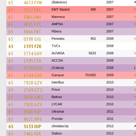
65
4653 FVW
(Baleares)
2007
A
65
7527 FXC
EMT Madrid
495
2007
h
65
3961 FMJ
Manresa
2007
h
65
4031 FZC
AMPSA
2007
h
65
5866 FRT
Ribera
2007
65
0398 GJG
Penedes
952
2008
h
65
1595 FZK
TUCs
2008
65
5754 GHY
AUVASA
5633
2008
h
65
1595 FZK
ACCSA
2008
65
0749 GHH
(Galicia)
2008
L
65
6144 GSD
Garayar
701682
2009
h
65
7928 GZV
InterBus
2010
h
65
2769 GTZ
Prisei
2010
h
65
0838 GWZ
Beltran
2010
h
65
7928 GZV
LYCAR
2010
h
65
9506 HJP
Ultramar
2011
65
9621 HPG
Premier
2011
h
65
5153 HJP
(Andalucía)
2012
A
65
7461 HJX
Daibus
2012
h