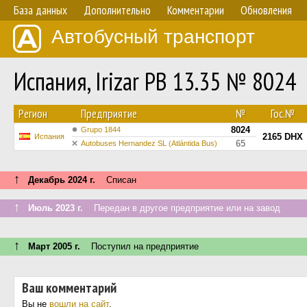
База данных
Дополнительно
Комментарии
Обновления
Автобусный транспорт
Испания, Irizar PB 13.35 № 8024
Регион
Предприятие
№
Гос.№
8024
Grupo 1844
2165 DHX
Испания
65
Autobuses Hernandez SL (Atlántida Bus)
↑
Декабрь 2024 г.
Списан
↑
Июль 2023 г.
Передан в другое предприятие или на завод
↑
Март 2005 г.
Поступил на предприятие
Ваш комментарий
Вы не
вошли на сайт
.