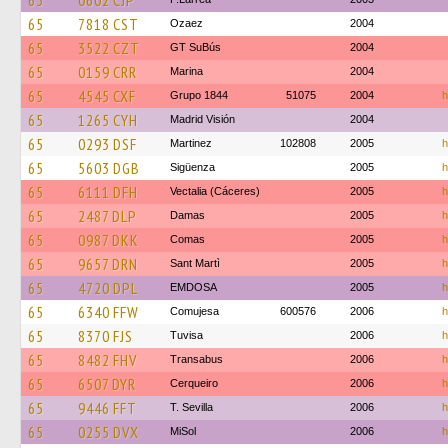
65
0602 CJP
65
7818 CST
Ozaez
2004
65
3522 CZT
GT SuBús
2004
65
0159 CRR
Marina
2004
65
4545 CXF
Grupo 1844
51075
2004
h
65
1265 CYH
Madrid Visión
2004
65
0293 DSF
Martinez
102808
2005
h
65
5603 DGB
Sigüenza
2005
h
65
6111 DFH
Vectalia (Cáceres)
2005
h
65
2487 DLP
Damas
2005
h
65
0987 DKK
Comas
2005
h
65
9657 DRN
Sant Martì
2005
h
65
4720 DPL
EMDOSA
2005
h
65
6340 FFW
Comujesa
600576
2006
h
65
8370 FJS
Tuvisa
2006
h
65
8482 FHV
Transabus
2006
h
65
6507 DYR
Cerqueiro
2006
h
65
9446 FFT
T. Sevilla
2006
h
65
0255 DVX
MiSol
2006
h