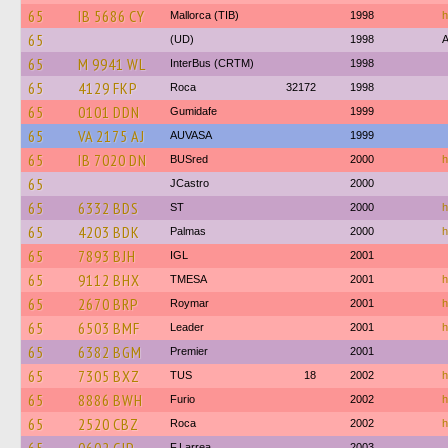
65
IB 5686 CY
Mallorca (TIB)
1998
h
65
(UD)
1998
A
65
M 9941 WL
InterBus (CRTM)
1998
65
4129 FKP
Roca
32172
1998
65
0101 DDN
Gumidafe
1999
65
VA 2175 AJ
AUVASA
1999
65
IB 7020 DN
BUSred
2000
h
65
JCastro
2000
65
6332 BDS
ST
2000
h
65
4203 BDK
Palmas
2000
h
65
7893 BJH
IGL
2001
65
9112 BHX
TMESA
2001
h
65
2670 BRP
Roymar
2001
h
65
6503 BMF
Leader
2001
h
65
6382 BGM
Premier
2001
65
7305 BXZ
TUS
18
2002
h
65
8886 BWH
Furio
2002
h
65
2520 CBZ
Roca
2002
h
F.Larrea
2003