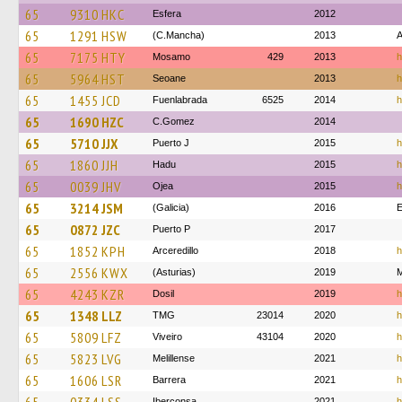
65
9310 HKC
Esfera
2012
65
1291 HSW
(C.Mancha)
2013
65
7175 HTY
Mosamo
429
2013
h
65
5964 HST
Seoane
2013
h
65
1455 JCD
Fuenlabrada
6525
2014
h
65
1690 HZC
C.Gomez
2014
65
5710 JJX
Puerto J
2015
h
65
1860 JJH
Hadu
2015
h
65
0039 JHV
Ojea
2015
h
65
3214 JSM
(Galicia)
2016
E
65
0872 JZC
Puerto P
2017
65
1852 KPH
Arceredillo
2018
h
65
2556 KWX
(Asturias)
2019
65
4243 KZR
Dosil
2019
h
65
1348 LLZ
TMG
23014
2020
h
65
5809 LFZ
Viveiro
43104
2020
h
65
5823 LVG
Melillense
2021
h
65
1606 LSR
Barrera
2021
h
Iberconsa
2021
h