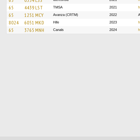
65
0334 LSS
65
4439 LST
TMSA
2021
h
65
1251 MCY
Avanza (CRTM)
2022
A
8024
6051 MKD
Hife
2023
h
65
3765 MNH
Canals
2024
h