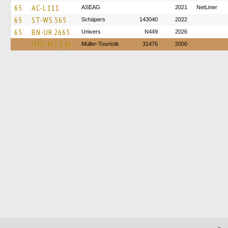
65
AC-L 111
ASEAG
2021
NetLiner
65
ST-WS 565
Schäpers
143040
2022
65
BN-UR 2665
Univers
N449
2026
MYK-MT 146
Müller-Touristik
31476
2000