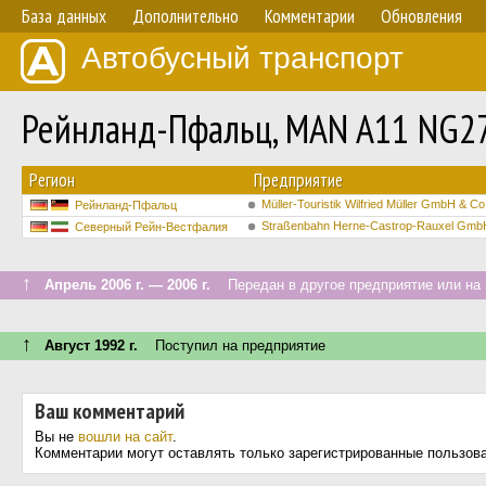
База данных
Дополнительно
Комментарии
Обновления
Автобусный транспорт
Рейнланд-Пфальц, MAN A11 NG2
Регион
Предприятие
Müller-Touristik Wilfried Müller GmbH & C
Рейнланд-Пфальц
Straßenbahn Herne-Castrop-Rauxel Gmb
Северный Рейн-Вестфалия
↑
Апрель 2006 г. — 2006 г.
Передан в другое предприятие или на 
↑
Август 1992 г.
Поступил на предприятие
Ваш комментарий
Вы не
вошли на сайт
.
Комментарии могут оставлять только зарегистрированные пользов