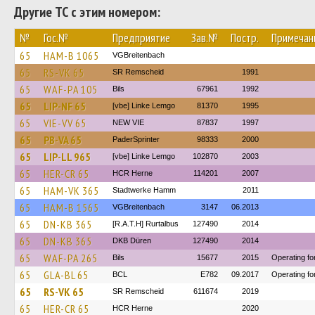
Другие ТС с этим номером:
№
Гос.№
Предприятие
Зав.№
Постр.
Примечан
65
HAM-B 1065
VGBreitenbach
65
RS-VK 65
SR Remscheid
1991
65
WAF-PA 105
Bils
67961
1992
65
LIP-NF 65
[vbe] Linke Lemgo
81370
1995
65
VIE-VV 65
NEW VIE
87837
1997
65
PB-VA 65
PaderSprinter
98333
2000
65
LIP-LL 965
[vbe] Linke Lemgo
102870
2003
65
HER-CR 65
HCR Herne
114201
2007
65
HAM-VK 365
Stadtwerke Hamm
2011
65
HAM-B 1565
VGBreitenbach
3147
06.2013
65
DN-KB 365
[R.A.T.H] Rurtalbus
127490
2014
65
DN-KB 365
DKB Düren
127490
2014
65
WAF-PA 265
Bils
15677
2015
Operating f
65
GLA-BL 65
BCL
E782
09.2017
Operating f
65
RS-VK 65
SR Remscheid
611674
2019
65
HER-CR 65
HCR Herne
2020