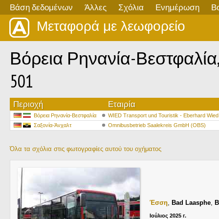
Βάση δεδομένων
Άλλες
Σχόλια
Ενημέρωση
Β
Μεταφορά με λεωφορείο
Βόρεια Ρηνανία-Βεστφαλία, Me
501
Περιοχή
Εταιρία
Βόρεια Ρηνανία-Βεστφαλία
WIED Transport und Touristik - Eberhard Wied
Σαξονία-Άνχαλτ
Omnibusbetrieb Saalekreis GmbH (OBS)
Όλα τα σχόλια στις φωτογραφίες αυτού του οχήματος
Έσση
,
Bad Laasphe
,
B
Ιούλιος 2025 г.