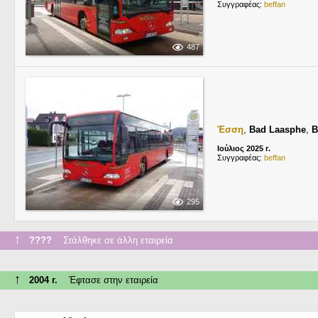
Συγγραφέας:
beffan
487
Έσση
,
Bad Laasphe
,
B
Ιούλιος 2025 г.
Συγγραφέας:
beffan
295
↑
????
Στάλθηκε σε άλλη εταιρεία
↑
2004 г.
Έφτασε στην εταιρεία