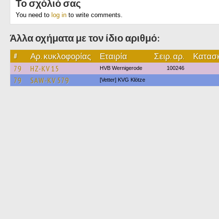
Το σχόλιό σας
You need to
log in
to write comments.
Άλλα οχήματα με τον ίδιο αριθμό:
#
Αρ. κυκλοφορίας
Εταιρία
Σειρ. αρ.
Κατασκ
79
HZ-KV 15
HVB Wernigerode
100246
79
SAW-KV 579
[Vetter] KVG Klötze